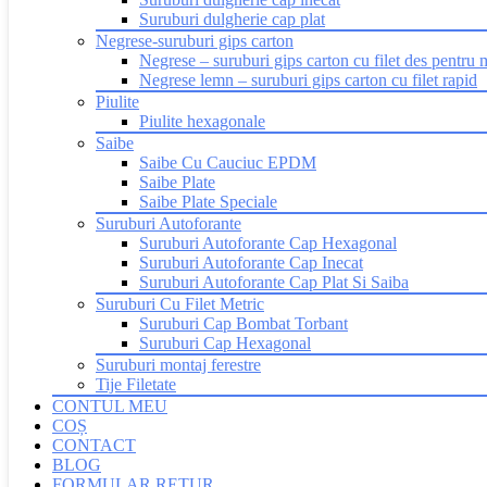
Suruburi dulgherie cap plat
Negrese-suruburi gips carton
Negrese – suruburi gips carton cu filet des pentru 
Negrese lemn – suruburi gips carton cu filet rapid
Piulite
Piulite hexagonale
Saibe
Saibe Cu Cauciuc EPDM
Saibe Plate
Saibe Plate Speciale
Suruburi Autoforante
Suruburi Autoforante Cap Hexagonal
Suruburi Autoforante Cap Inecat
Suruburi Autoforante Cap Plat Si Saiba
Suruburi Cu Filet Metric
Suruburi Cap Bombat Torbant
Suruburi Cap Hexagonal
Suruburi montaj ferestre
Tije Filetate
CONTUL MEU
COȘ
CONTACT
BLOG
FORMULAR RETUR