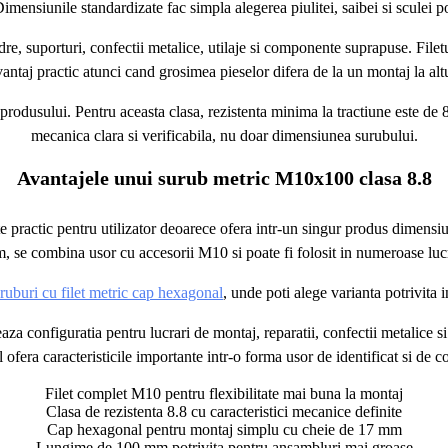
Dimensiunile standardizate fac simpla alegerea piulitei, saibei si sculei p
re, suporturi, confectii metalice, utilaje si componente suprapuse. Filetu
vantaj practic atunci cand grosimea pieselor difera de la un montaj la altu
odusului. Pentru aceasta clasa, rezistenta minima la tractiune este de 8
mecanica clara si verificabila, nu doar dimensiunea surubului.
Avantajele unui surub metric M10x100 clasa 8.8
ctic pentru utilizator deoarece ofera intr-un singur produs dimensiu
 se combina usor cu accesorii M10 si poate fi folosit in numeroase luc
ruburi cu filet metric cap hexagonal
, unde poti alege varianta potrivita i
eteaza configuratia pentru lucrari de montaj, reparatii, confectii metalice
 ofera caracteristicile importante intr-o forma usor de identificat si de 
Filet complet M10 pentru flexibilitate mai buna la montaj
Clasa de rezistenta 8.8 cu caracteristici mecanice definite
Cap hexagonal pentru montaj simplu cu cheie de 17 mm
Lungime de 100 mm potrivita pentru ansambluri mai groase