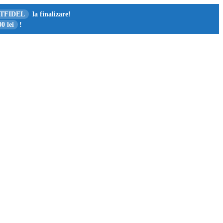
TFIDEL
la finalizare!
0 lei
!