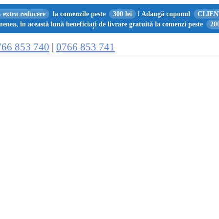
 extra reducere
la comenzile peste
300 lei
! Adaugă cuponul
CLIEN
enea, în această lună beneficiați de livrare gratuită la comenzi peste
200
766 853 740
|
0766 853 741