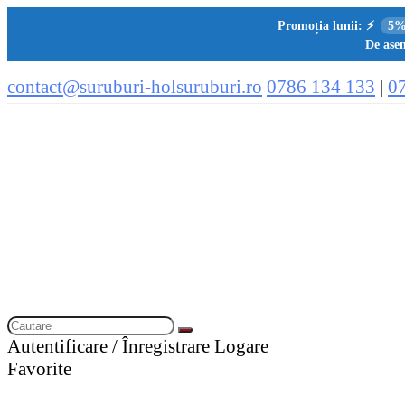
Promoția lunii:
⚡
5%
De asem
contact@suruburi-holsuruburi.ro
0786 134 133
|
0
Autentificare / Înregistrare
Logare
Favorite