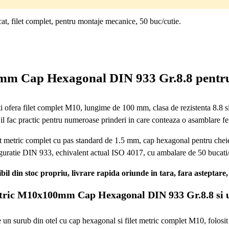
 filet complet, pentru montaje mecanice, 50 buc/cutie.
m Cap Hexagonal DIN 933 Gr.8.8 pentru pr
ra filet complet M10, lungime de 100 mm, clasa de rezistenta 8.8 si c
l fac practic pentru numeroase prinderi in care conteaza o asamblare fer
etric complet cu pas standard de 1.5 mm, cap hexagonal pentru cheie de 1
guratie DIN 933, echivalent actual ISO 4017, cu ambalare de 50 bucati/
il din stoc propriu, livrare rapida oriunde in tara, fara asteptare, 
etric M10x100mm Cap Hexagonal DIN 933 Gr.8.8 si u
urub din otel cu cap hexagonal si filet metric complet M10, folosit 