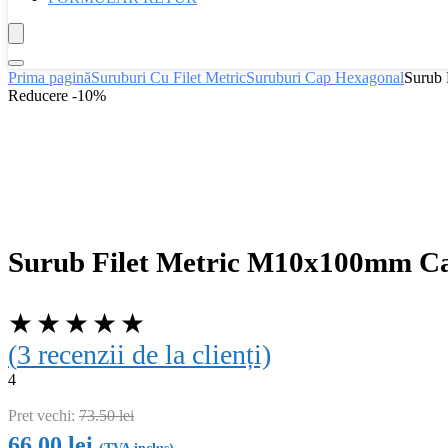
Prima pagină
Suruburi Cu Filet Metric
Suruburi Cap Hexagonal
Surub 
Reducere -10%
Surub Filet Metric M10x100mm Cap
★
★
★
★
★
(
3
recenzii de la clienți)
4
Pret vechi:
73.50
lei
66.00
lei