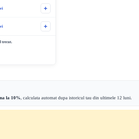
+
lei
+
lei
 trecut.
ana la 10%
, calculata automat dupa istoricul tau din ultimele 12 luni.