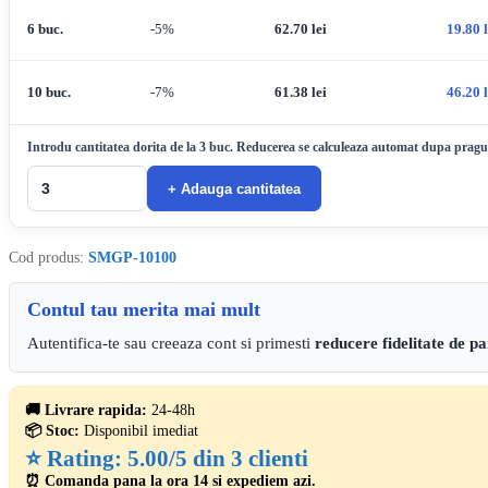
6 buc.
-5%
62.70
lei
19.80
10 buc.
-7%
61.38
lei
46.20
Introdu cantitatea dorita de la 3 buc. Reducerea se calculeaza automat dupa pragul
+ Adauga cantitatea
Cod produs:
SMGP-10100
Contul tau merita mai mult
Autentifica-te sau creeaza cont si primesti
reducere fidelitate de p
🚚 Livrare rapida:
24-48h
📦 Stoc:
Disponibil imediat
⭐ Rating:
5.00/5 din 3 clienti
⏰ Comanda pana la ora 14 si expediem azi.