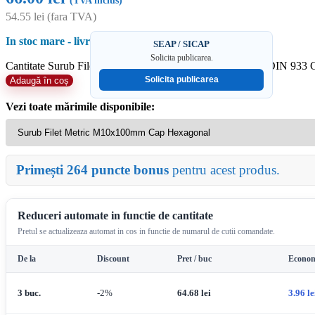
(TVA inclus)
54.55
lei
(fara TVA)
In stoc mare - livrare rapida
SEAP / SICAP
Solicita publicarea.
Cantitate Surub Filet Metric M10x100mm Cap Hexagonal DIN 933 Gr.
Solicita publicarea
Adaugă în coș
Vezi toate mărimile disponibile:
Primești 264 puncte bonus
pentru acest produs.
Reduceri automate in functie de cantitate
Pretul se actualizeaza automat in cos in functie de numarul de cutii comandate.
De la
Discount
Pret / buc
Econom
3 buc.
-2%
64.68
lei
3.96
le