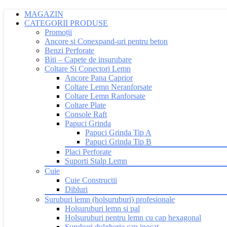
MAGAZIN
CATEGORII PRODUSE
Promoții
Ancore si Conexpand-uri pentru beton
Benzi Perforate
Biti – Capete de insurubare
Coltare Si Conectori Lemn
Ancore Pana Caprior
Coltare Lemn Neranforsate
Coltare Lemn Ranforsate
Coltare Plate
Console Raft
Papuci Grinda
Papuci Grinda Tip A
Papuci Grinda Tip B
Placi Perforate
Suporti Stalp Lemn
Cuie
Cuie Constructii
Dibluri
Suruburi lemn (holsuruburi) profesionale
Holsuruburi lemn si pal
Holsuruburi pentru lemn cu cap hexagonal
Suruburi dulgherie cap inecat