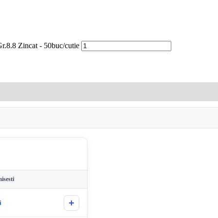
8.8 Zincat - 50buc/cutie
isesti
+
i