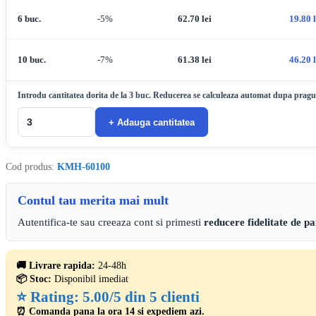
6 buc.
-5%
62.70
lei
19.80
10 buc.
-7%
61.38
lei
46.20
Introdu cantitatea dorita de la 3 buc. Reducerea se calculeaza automat dupa pragul
+ Adauga cantitatea
Cod produs:
KMH-60100
Contul tau merita mai mult
Autentifica-te sau creeaza cont si primesti
reducere fidelitate de p
🚚 Livrare rapida:
24-48h
📦 Stoc:
Disponibil imediat
⭐ Rating:
5.00/5 din 5 clienti
⏰ Comanda pana la ora 14 si expediem azi.