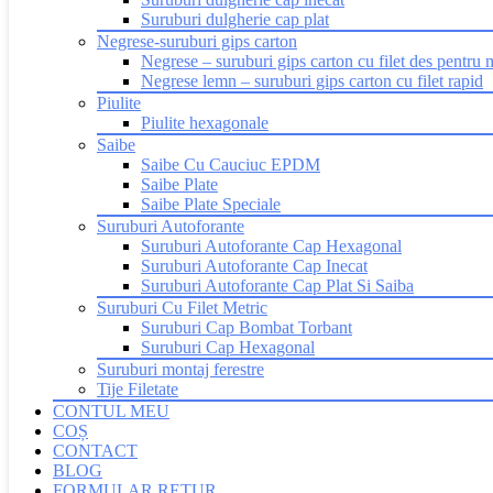
Suruburi dulgherie cap plat
Negrese-suruburi gips carton
Negrese – suruburi gips carton cu filet des pentru 
Negrese lemn – suruburi gips carton cu filet rapid
Piulite
Piulite hexagonale
Saibe
Saibe Cu Cauciuc EPDM
Saibe Plate
Saibe Plate Speciale
Suruburi Autoforante
Suruburi Autoforante Cap Hexagonal
Suruburi Autoforante Cap Inecat
Suruburi Autoforante Cap Plat Si Saiba
Suruburi Cu Filet Metric
Suruburi Cap Bombat Torbant
Suruburi Cap Hexagonal
Suruburi montaj ferestre
Tije Filetate
CONTUL MEU
COȘ
CONTACT
BLOG
FORMULAR RETUR