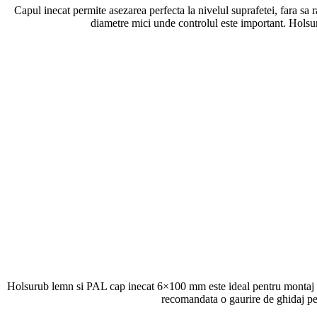
Capul inecat permite asezarea perfecta la nivelul suprafetei, fara sa r
diametre mici unde controlul este important. Holsur
Holsurub lemn si PAL cap inecat 6×100 mm este ideal pentru montaj de c
recomandata o gaurire de ghidaj pentr