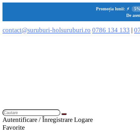
Promoția lunii:
⚡
5%
De asem
contact@suruburi-holsuruburi.ro
0786 134 133
|
0
Autentificare / Înregistrare
Logare
Favorite