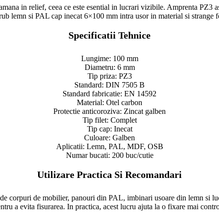
amana in relief, ceea ce este esential in lucrari vizibile. Amprenta PZ3 a
ub lemn si PAL cap inecat 6×100 mm intra usor in material si strange fe
Specificatii Tehnice
Lungime: 100 mm
Diametru: 6 mm
Tip priza: PZ3
Standard: DIN 7505 B
Standard fabricatie: EN 14592
Material: Otel carbon
Protectie anticoroziva: Zincat galben
Tip filet: Complet
Tip cap: Inecat
Culoare: Galben
Aplicatii: Lemn, PAL, MDF, OSB
Numar bucati: 200 buc/cutie
Utilizare Practica Si Recomandari
orpuri de mobilier, panouri din PAL, imbinari usoare din lemn si lucrar
u a evita fisurarea. In practica, acest lucru ajuta la o fixare mai control