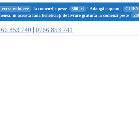
 extra reducere
la comenzile peste
300 lei
! Adaugă cuponul
CLIEN
enea, în această lună beneficiați de livrare gratuită la comenzi peste
200
766 853 740
|
0766 853 741