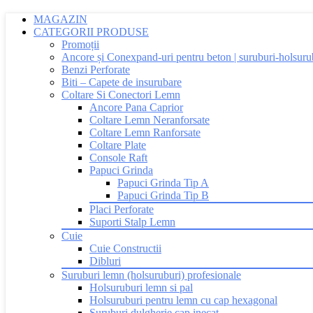
MAGAZIN
CATEGORII PRODUSE
Promoții
Ancore și Conexpand-uri pentru beton | suruburi-holsuru
Benzi Perforate
Biti – Capete de insurubare
Coltare Si Conectori Lemn
Ancore Pana Caprior
Coltare Lemn Neranforsate
Coltare Lemn Ranforsate
Coltare Plate
Console Raft
Papuci Grinda
Papuci Grinda Tip A
Papuci Grinda Tip B
Placi Perforate
Suporti Stalp Lemn
Cuie
Cuie Constructii
Dibluri
Suruburi lemn (holsuruburi) profesionale
Holsuruburi lemn si pal
Holsuruburi pentru lemn cu cap hexagonal
Suruburi dulgherie cap inecat