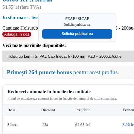
(TVA inclus)
54.55
lei
(fara TVA)
In stoc mare - livrare rapida
SEAP / SICAP
Solicita publicarea.
Cantitate Holsurub Lemn Si PAL Cap Inecat 6x100 mm PZ3 - 200buc
Solicita publicarea
Adaugă în coș
Vezi toate mărimile disponibile:
Primești 264 puncte bonus
pentru acest produs.
Reduceri automate in functie de cantitate
Pretul se actualizeaza automat in cos in functie de numarul de cutii comandate.
De la
Discount
Pret / buc
Econom
3 buc.
-2%
64.68
lei
3.96
le