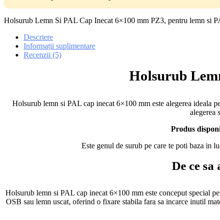
Holsurub Lemn Si PAL Cap Inecat 6×100 mm PZ3, pentru lemn si PAL, 
Descriere
Informații suplimentare
Recenzii (5)
Holsurub Lemn
Holsurub lemn si PAL cap inecat 6×100 mm este alegerea ideala pentru
alegerea s
Produs disponib
Este genul de surub pe care te poti baza in luc
De ce sa
Holsurub lemn si PAL cap inecat 6×100 mm este conceput special pentru
OSB sau lemn uscat, oferind o fixare stabila fara sa incarce inutil mate