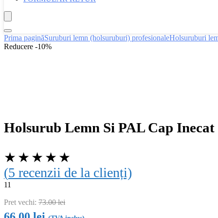
Prima pagină
Suruburi lemn (holsuruburi) profesionale
Holsuruburi lem
Reducere -10%
Holsurub Lemn Si PAL Cap Inecat
★
★
★
★
★
(
5
recenzii de la clienți)
11
Pret vechi:
73.00
lei
66.00
lei