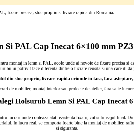
fixare precisa, stoc propriu si livrare rapida din Romania.
 Si PAL Cap Inecat 6×100 mm PZ3 
 montaj in lemn si PAL, acolo unde ai nevoie de fixare precisa si aspec
urubului potrivit face diferenta dintre o lucrare reusita si una care iti d
il din stoc propriu, livrare rapida oriunde in tara, fara asteptare, 
rari de mobilier, montaj interior sau proiecte de atelier, fara sa te incurce
 alegi Holsurub Lemn Si PAL Cap Inecat
 lucrari unde conteaza atat rezistenta fixarii, cat si finisajul final.
rialul. In lucru real, se comporta foarte bine la montaj de mobilier, raf
si siguranta.