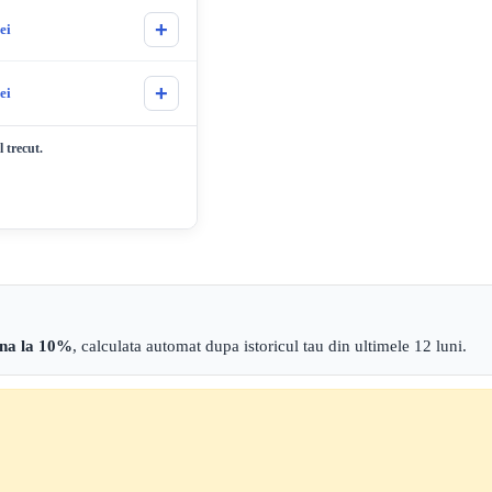
+
lei
+
lei
 trecut.
ana la 10%
, calculata automat dupa istoricul tau din ultimele 12 luni.