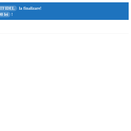
TFIDEL
la finalizare!
0 lei
!