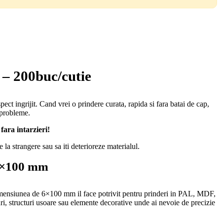
– 200buc/cutie
t ingrijit. Cand vrei o prindere curata, rapida si fara batai de cap,
a probleme.
fara intarzieri!
 la strangere sau sa iti deterioreze materialul.
 6×100 mm
 Dimensiunea de 6×100 mm il face potrivit pentru prinderi in PAL, MDF,
turi, structuri usoare sau elemente decorative unde ai nevoie de precizie