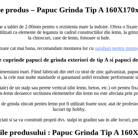
re produs – Papuc Grinda Tip A 160X17
blei de 2.00mm pentru o rezistenta mare la indoire. Ofera o fixare sigu
lizati ca elemente de legatura in cadrul constructiilor din lemn, la grinzi
la chioscuri, case de lemn, foisoare si hale.
fixare cat mai buna, recomandam montarea lor cu
suruburi pentru monta
uprinde papuci de grinda exteriori de tip A si papuci de 
mensiuni mari. Fiind fabricati din otel cu strat de zinc galvanizat, papuc
, la cele mai inalte standarde si garantand astfel rezultate performante si
tale) de un stalp sau perete vertical (din lemn, beton, etc.) ori pentru 
mn-lemn deoarece sectiunea elementelor din lemn nu este afectata prin prel
grinda zincati pentru lemn pot fi utilizati foarte usor, atat de profesio
lucrari tip hobby.
ti si sa va construiti proprii dvs. stalpi in gradini sau in alte locuri, p
cile produsului : Papuc Grinda Tip A 1