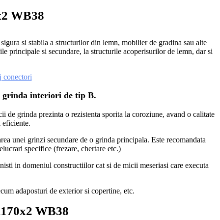
0x2 WB38
ra si stabila a structurilor din lemn, mobilier de gradina sau alte
le principale si secundare, la structurile acoperisurilor de lemn, dar si
j conectori
grinda interiori de tip B.
ii de grinda prezinta o rezistenta sporita la coroziune, avand o calitate
 eficiente.
fixarea unei grinzi secundare de o grinda principala. Este recomandata
ucrari specifice (frezare, chertare etc.)
nisti in domeniul constructiilor cat si de micii meseriasi care executa
recum adaposturi de exterior si copertine, etc.
60X170x2 WB38