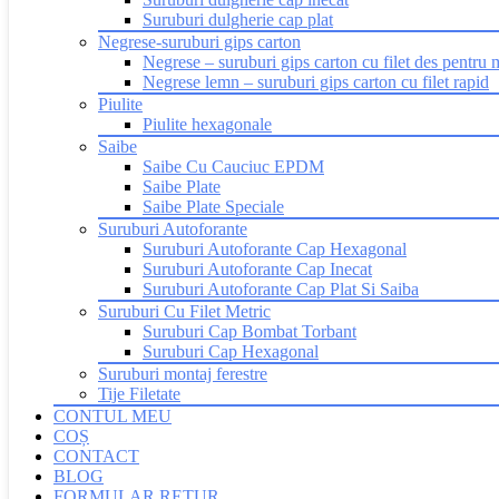
Suruburi dulgherie cap plat
Negrese-suruburi gips carton
Negrese – suruburi gips carton cu filet des pentru 
Negrese lemn – suruburi gips carton cu filet rapid
Piulite
Piulite hexagonale
Saibe
Saibe Cu Cauciuc EPDM
Saibe Plate
Saibe Plate Speciale
Suruburi Autoforante
Suruburi Autoforante Cap Hexagonal
Suruburi Autoforante Cap Inecat
Suruburi Autoforante Cap Plat Si Saiba
Suruburi Cu Filet Metric
Suruburi Cap Bombat Torbant
Suruburi Cap Hexagonal
Suruburi montaj ferestre
Tije Filetate
CONTUL MEU
COȘ
CONTACT
BLOG
FORMULAR RETUR