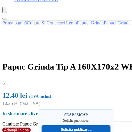
Prima pagină
Coltare Si Conectori Lemn
Papuci Grinda
Papuci Grinda
Papuc Grinda Tip A 160X170x2 W
5
12.40
lei
(TVA inclus)
10.25
lei
(fara TVA)
In stoc mare - livrare rapida
SEAP / SICAP
Solicita publicarea.
Cantitate Papuc Grinda Tip A 160X170x2 WB38
Solicita publicarea
Adaugă în coș