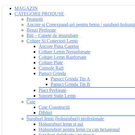
MAGAZIN
CATEGORII PRODUSE
Promoții
Ancore și Conexpand-uri pentru beton | suruburi-holsuru
Benzi Perforate
Biti – Capete de insurubare
Coltare Si Conectori Lemn
Ancore Pana Caprior
Coltare Lemn Neranforsate
Coltare Lemn Ranforsate
Coltare Plate
Console Raft
Papuci Grinda
Papuci Grinda Tip A
Papuci Grinda Tip B
Placi Perforate
Suporti Stalp Lemn
Cuie
Cuie Constructii
Dibluri
Suruburi lemn (holsuruburi) profesionale
Holsuruburi lemn si pal
Holsuruburi pentru lemn cu cap hexagonal
Suruburi dulgherie cap inecat