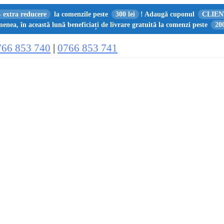
 extra reducere
la comenzile peste
300 lei
! Adaugă cuponul
CLIEN
enea, în această lună beneficiați de livrare gratuită la comenzi peste
200
766 853 740
|
0766 853 741