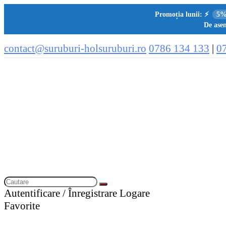
Promoția lunii:
⚡
5%
De asem
contact@suruburi-holsuruburi.ro
0786 134 133
|
0
Autentificare / Înregistrare
Logare
Favorite