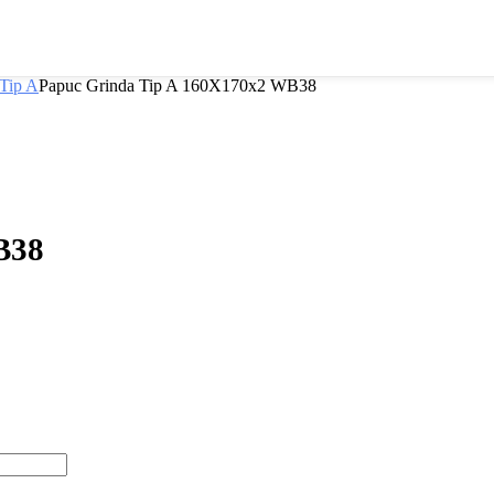
 Tip A
Papuc Grinda Tip A 160X170x2 WB38
B38