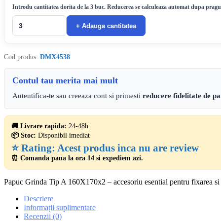
Introdu cantitatea dorita de la 3 buc. Reducerea se calculeaza automat dupa pragul
+ Adauga cantitatea
Cod produs:
DMX4538
Contul tau merita mai mult
Autentifica-te sau creeaza cont si primesti
reducere fidelitate de p
🚚 Livrare rapida:
24-48h
📦 Stoc:
Disponibil imediat
⭐ Rating:
Acest produs inca nu are review
⏰ Comanda pana la ora 14 si expediem azi.
Papuc Grinda Tip A 160X170x2 – accesoriu esential pentru fixarea si sust
Descriere
Informații suplimentare
Recenzii (0)