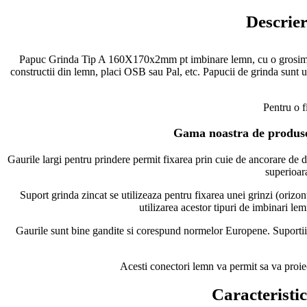
Descrie
Papuc Grinda Tip A 160X170x2mm pt imbinare lemn, cu o grosime a ta
constructii din lemn, placi OSB sau Pal, etc. Papucii de grinda sunt uti
Pentru o 
Gama noastra de produse c
Gaurile largi pentru prindere permit fixarea prin cuie de ancorare de di
superioara
Suport grinda zincat se utilizeaza pentru fixarea unei grinzi (orizon
utilizarea acestor tipuri de imbinari le
Gaurile sunt bine gandite si corespund normelor Europene. Suportii de 
Acesti conectori lemn va permit sa va proiecta
Caracteristi