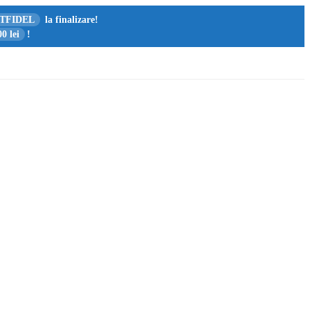
TFIDEL
la finalizare!
0 lei
!