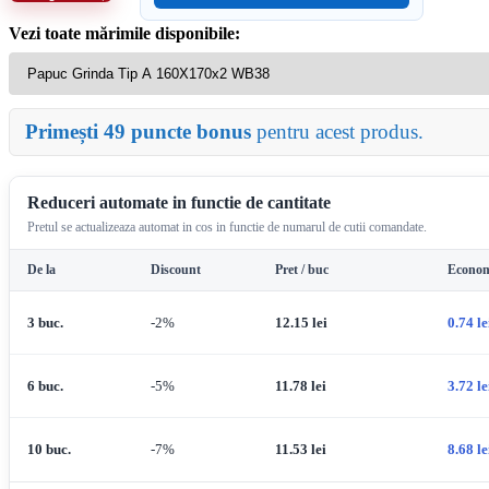
Vezi toate mărimile disponibile:
Primești 49 puncte bonus
pentru acest produs.
Reduceri automate in functie de cantitate
Pretul se actualizeaza automat in cos in functie de numarul de cutii comandate.
De la
Discount
Pret / buc
Econom
3 buc.
-2%
12.15
lei
0.74
le
6 buc.
-5%
11.78
lei
3.72
le
10 buc.
-7%
11.53
lei
8.68
le