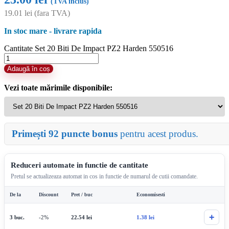
(TVA inclus)
19.01
lei
(fara TVA)
In stoc mare - livrare rapida
Cantitate Set 20 Biti De Impact PZ2 Harden 550516
Adaugă în coș
Vezi toate mărimile disponibile:
Primești 92 puncte bonus
pentru acest produs.
Reduceri automate in functie de cantitate
Pretul se actualizeaza automat in cos in functie de numarul de cutii comandate.
De la
Discount
Pret / buc
Economisesti
+
3 buc.
-2%
22.54
lei
1.38
lei