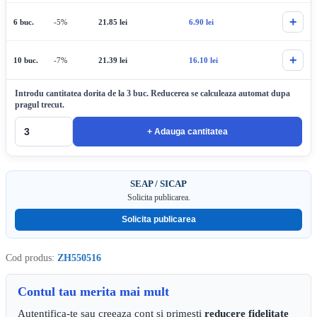
+
6 buc.
-5%
21.85
lei
6.90
lei
+
10 buc.
-7%
21.39
lei
16.10
lei
Introdu cantitatea dorita de la 3 buc. Reducerea se calculeaza automat dupa
pragul trecut.
+ Adauga cantitatea
SEAP / SICAP
Solicita publicarea.
Solicita publicarea
Cod produs:
ZH550516
Contul tau merita mai mult
Autentifica-te sau creeaza cont si primesti
reducere fidelitate