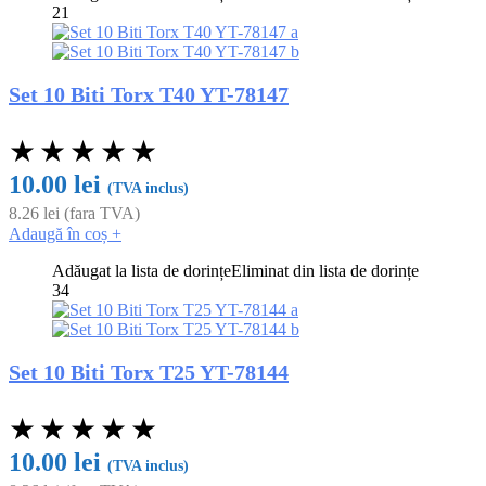
21
Set 10 Biti Torx T40 YT-78147
★
★
★
★
★
10.00
lei
(TVA inclus)
8.26
lei
(fara TVA)
Adaugă în coș
+
Adăugat la lista de dorințe
Eliminat din lista de dorințe
34
Set 10 Biti Torx T25 YT-78144
★
★
★
★
★
10.00
lei
(TVA inclus)