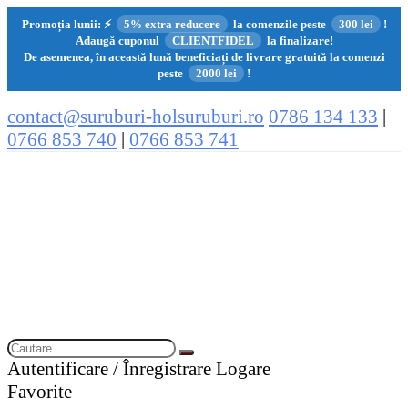
Promoția lunii:
⚡
5% extra reducere
la comenzile peste
300 lei
!
Adaugă cuponul
CLIENTFIDEL
la finalizare!
De asemenea, în această lună beneficiați de livrare gratuită la comenzi
peste
2000 lei
!
contact@suruburi-holsuruburi.ro
0786 134 133
|
0766 853 740
|
0766 853 741
Autentificare / Înregistrare
Logare
Favorite