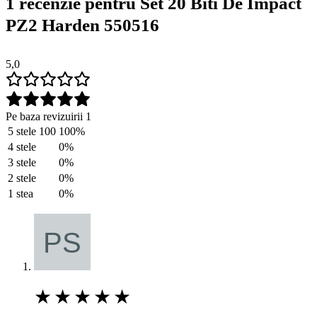
1 recenzie pentru
Set 20 Biti De Impact
PZ2 Harden 550516
5,0
Pe baza revizuirii 1
5 stele
100
100%
4 stele
0%
3 stele
0%
2 stele
0%
1 stea
0%
★
★
★
★
★