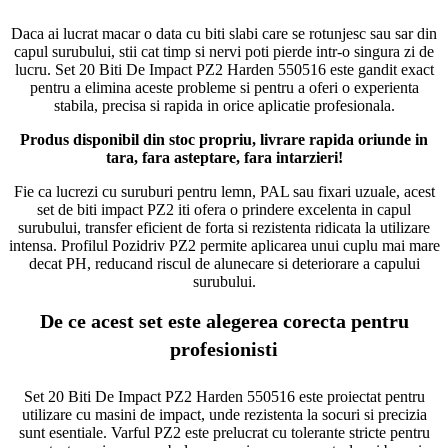
Daca ai lucrat macar o data cu biti slabi care se rotunjesc sau sar din
capul surubului, stii cat timp si nervi poti pierde intr-o singura zi de
lucru. Set 20 Biti De Impact PZ2 Harden 550516 este gandit exact
pentru a elimina aceste probleme si pentru a oferi o experienta
stabila, precisa si rapida in orice aplicatie profesionala.
Produs disponibil din stoc propriu, livrare rapida oriunde in
tara, fara asteptare, fara intarzieri!
Fie ca lucrezi cu suruburi pentru lemn, PAL sau fixari uzuale, acest
set de biti impact PZ2 iti ofera o prindere excelenta in capul
surubului, transfer eficient de forta si rezistenta ridicata la utilizare
intensa. Profilul Pozidriv PZ2 permite aplicarea unui cuplu mai mare
decat PH, reducand riscul de alunecare si deteriorare a capului
surubului.
De ce acest set este alegerea corecta pentru
profesionisti
Set 20 Biti De Impact PZ2 Harden 550516 este proiectat pentru
utilizare cu masini de impact, unde rezistenta la socuri si precizia
sunt esentiale. Varful PZ2 este prelucrat cu tolerante stricte pentru