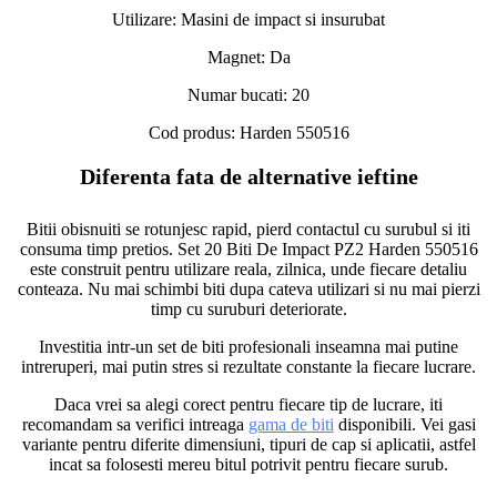
Utilizare: Masini de impact si insurubat
Magnet: Da
Numar bucati: 20
Cod produs: Harden 550516
Diferenta fata de alternative ieftine
Bitii obisnuiti se rotunjesc rapid, pierd contactul cu surubul si iti
consuma timp pretios. Set 20 Biti De Impact PZ2 Harden 550516
este construit pentru utilizare reala, zilnica, unde fiecare detaliu
conteaza. Nu mai schimbi biti dupa cateva utilizari si nu mai pierzi
timp cu suruburi deteriorate.
Investitia intr-un set de biti profesionali inseamna mai putine
intreruperi, mai putin stres si rezultate constante la fiecare lucrare.
Daca vrei sa alegi corect pentru fiecare tip de lucrare, iti
recomandam sa verifici intreaga
gama de biti
disponibili. Vei gasi
variante pentru diferite dimensiuni, tipuri de cap si aplicatii, astfel
incat sa folosesti mereu bitul potrivit pentru fiecare surub.