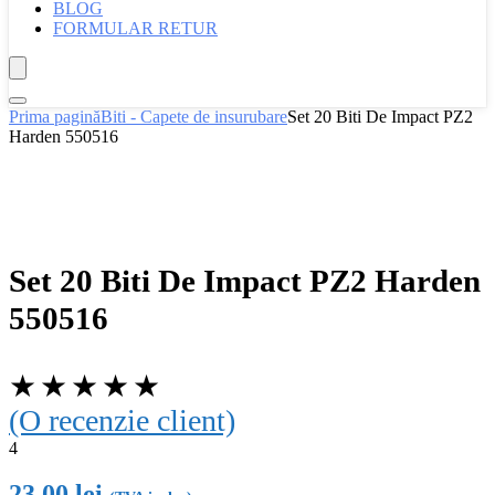
BLOG
FORMULAR RETUR
Prima pagină
Biti - Capete de insurubare
Set 20 Biti De Impact PZ2
Harden 550516
Set 20 Biti De Impact PZ2 Harden
550516
★
★
★
★
★
(O recenzie client)
4
23.00
lei