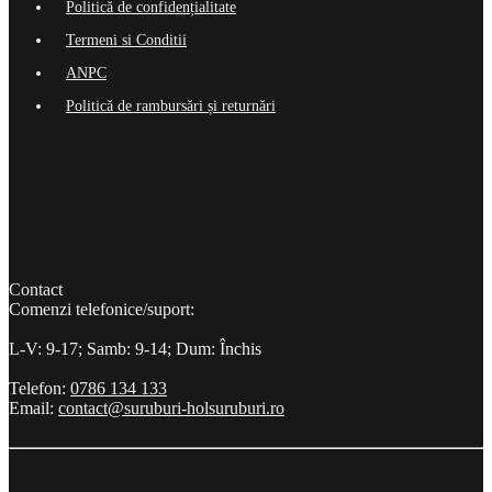
Politică de confidențialitate
Termeni si Conditii
ANPC
Politică de rambursări și returnări
Contact
Comenzi telefonice/suport:
L-V: 9-17; Samb: 9-14; Dum: Închis
Telefon:
0786 134 133
Email:
contact@suruburi-holsuruburi.ro