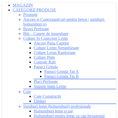
MAGAZIN
CATEGORII PRODUSE
Promoții
Ancore și Conexpand-uri pentru beton | suruburi-
holsuruburi.ro
Benzi Perforate
Biti – Capete de insurubare
Coltare Si Conectori Lemn
Ancore Pana Caprior
Coltare Lemn Neranforsate
Coltare Lemn Ranforsate
Coltare Plate
Console Raft
Papuci Grinda
Papuci Grinda Tip A
Papuci Grinda Tip B
Placi Perforate
Suporti Stalp Lemn
Cuie
Cuie Constructii
Dibluri
Suruburi lemn (holsuruburi) profesionale
Holsuruburi lemn si pal
Holsuruburi pentru lemn cu cap hexagonal