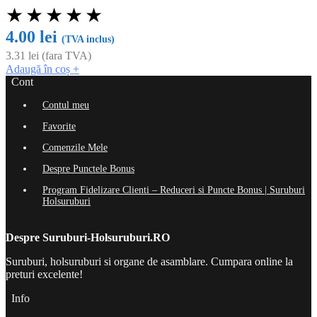
★
★
★
★
★
4.00
lei
(TVA inclus)
3.31
lei
(fara TVA)
Adaugă în coș
+
Cont
Contul meu
Favorite
Comenzile Mele
Despre Punctele Bonus
Program Fidelizare Clienti – Reduceri si Puncte Bonus | Suruburi
Holsuruburi
Despre Suruburi-Holsuruburi.RO
Suruburi, holsuruburi si organe de asamblare. Cumpara online la
preturi excelente!
Info