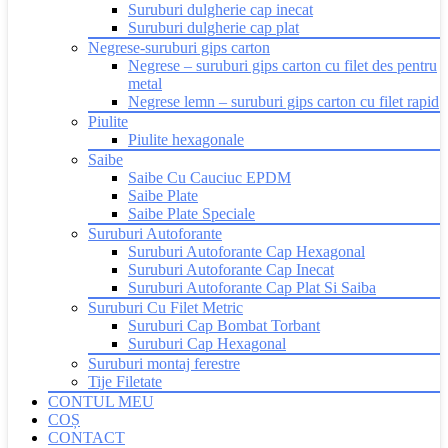
Suruburi dulgherie cap inecat
Suruburi dulgherie cap plat
Negrese-suruburi gips carton
Negrese – suruburi gips carton cu filet des pentru
metal
Negrese lemn – suruburi gips carton cu filet rapid
Piulite
Piulite hexagonale
Saibe
Saibe Cu Cauciuc EPDM
Saibe Plate
Saibe Plate Speciale
Suruburi Autoforante
Suruburi Autoforante Cap Hexagonal
Suruburi Autoforante Cap Inecat
Suruburi Autoforante Cap Plat Si Saiba
Suruburi Cu Filet Metric
Suruburi Cap Bombat Torbant
Suruburi Cap Hexagonal
Suruburi montaj ferestre
Tije Filetate
CONTUL MEU
COȘ
CONTACT