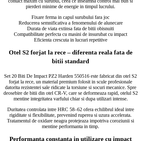
contact maxim cu surubul, ceea ce inseamna control mai bun si
pierderi minime de energie in timpul lucrului.
Fixare ferma in capul surubului fara joc
Reducerea semnificativa a fenomenului de alunecare
Durata de viata extinsa fata de bitii obisnuiti
Compatibilitate perfecta cu masini de insurubat cu impact
Eficienta crescuta in lucrari repetitive
Otel S2 forjat la rece – diferenta reala fata de
bitii standard
Set 20 Biti De Impact PZ2 Harden 550516 este fabricat din otel S2
forjat la rece, un material premium folosit in scule profesionale
datorita rezistentei sale ridicate la torsiune si socuri mecanice. Spre
deosebire de bitii din otel CR-V, care se deformeaza rapid, otelul S2
mentine integritatea varfului chiar si dupa utilizari intense.
Duritatea controlata intre HRC 58–62 ofera echilibrul ideal intre
rigiditate si flexibilitate, prevenind ruperea si uzura accelerata.
Tratamentul de oxidare neagra protejeaza impotriva coroziunii si
mentine performanta in timp.
Performanta constanta in utilizare cu impact