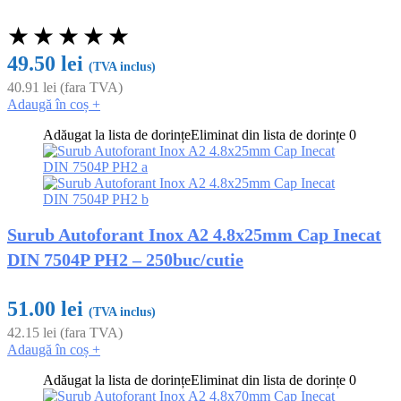
★
★
★
★
★
49.50
lei
(TVA inclus)
40.91
lei
(fara TVA)
Adaugă în coș
+
Adăugat la lista de dorințe
Eliminat din lista de dorințe
0
Surub Autoforant Inox A2 4.8x25mm Cap Inecat
DIN 7504P PH2 – 250buc/cutie
51.00
lei
(TVA inclus)
42.15
lei
(fara TVA)
Adaugă în coș
+
Adăugat la lista de dorințe
Eliminat din lista de dorințe
0