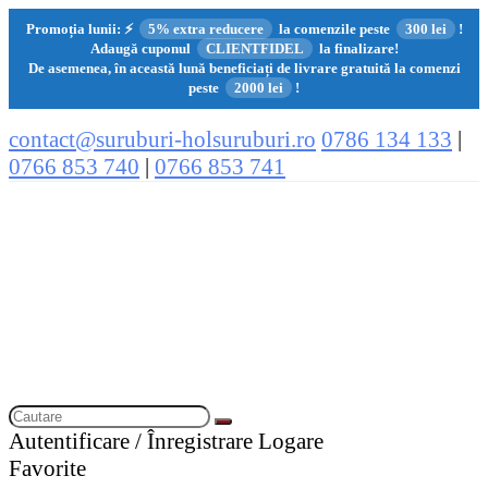
Promoția lunii:
⚡
5% extra reducere
la comenzile peste
300 lei
!
Adaugă cuponul
CLIENTFIDEL
la finalizare!
De asemenea, în această lună beneficiați de livrare gratuită la comenzi
peste
2000 lei
!
contact@suruburi-holsuruburi.ro
0786 134 133
|
0766 853 740
|
0766 853 741
Autentificare / Înregistrare
Logare
Favorite