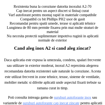
Rezistenta buna la coroziune datorita inoxului A2-70
Cap inecat pentru un aspect discret si finisaj curat
Varf autoforant pentru montaj rapid in materiale compatibile
Compatibil cu bit Phillips PH2 usor de gasit
Recomandat pentru spatii umede, terase si aplicatii tehnice
Lungimea de 80 mm permite fixarea prin mai multe straturi de
material
Nu necesita protectii suplimentare impotriva ruginii in aplicatii
normale de exterior
Cand aleg inox A2 si cand aleg zincat?
Daca aplicatia este expusa la umezeala, condens, spalari frecvente
sau utilizare in exterior moderat, inoxul A2 reprezinta alegerea
recomandata datorita rezistentei sale naturale la coroziune. Acesta
este utilizat frecvent in zone tehnice, terase, sisteme de ventilatie,
mobilier metalic si diferite aplicatii unde aspectul fixarii trebuie sa
ramana curat in timp.
Poti consulta intreaga gama de
suruburi autoforante inox
sau
variantele de
suruburi autoforante cap inecat zincate
pentru aplicatii