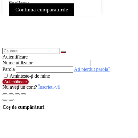
finalizare
Continua cumparaturile
Autentificare
Nume utilizator
Parola
Ați pierdut parola?
Amintește-ți de mine
Autentificare
Nu aveți un cont?
Înscrieți-vă
Coș de cumpărături