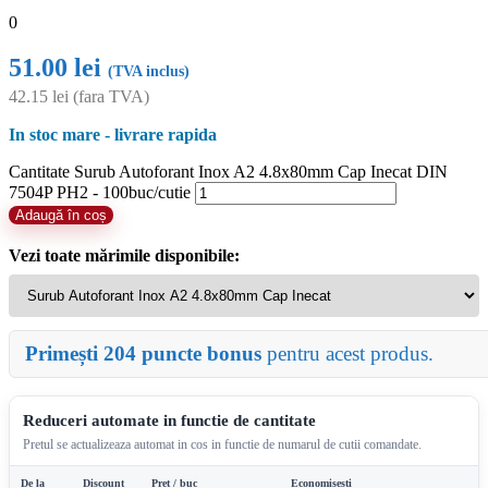
0
51.00
lei
(TVA inclus)
42.15
lei
(fara TVA)
In stoc mare - livrare rapida
Cantitate Surub Autoforant Inox A2 4.8x80mm Cap Inecat DIN
7504P PH2 - 100buc/cutie
Adaugă în coș
Vezi toate mărimile disponibile:
Primești 204 puncte bonus
pentru acest produs.
Reduceri automate in functie de cantitate
Pretul se actualizeaza automat in cos in functie de numarul de cutii comandate.
De la
Discount
Pret / buc
Economisesti