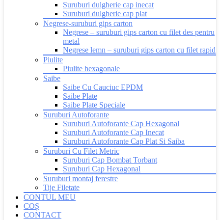
Suruburi dulgherie cap inecat
Suruburi dulgherie cap plat
Negrese-suruburi gips carton
Negrese – suruburi gips carton cu filet des pentru
metal
Negrese lemn – suruburi gips carton cu filet rapid
Piulite
Piulite hexagonale
Saibe
Saibe Cu Cauciuc EPDM
Saibe Plate
Saibe Plate Speciale
Suruburi Autoforante
Suruburi Autoforante Cap Hexagonal
Suruburi Autoforante Cap Inecat
Suruburi Autoforante Cap Plat Si Saiba
Suruburi Cu Filet Metric
Suruburi Cap Bombat Torbant
Suruburi Cap Hexagonal
Suruburi montaj ferestre
Tije Filetate
CONTUL MEU
COȘ
CONTACT