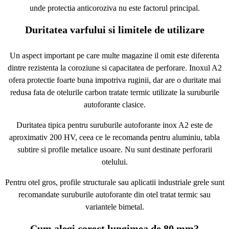
unde protectia anticoroziva nu este factorul principal.
Duritatea varfului si limitele de utilizare
Un aspect important pe care multe magazine il omit este diferenta
dintre rezistenta la coroziune si capacitatea de perforare. Inoxul A2
ofera protectie foarte buna impotriva ruginii, dar are o duritate mai
redusa fata de otelurile carbon tratate termic utilizate la suruburile
autoforante clasice.
Duritatea tipica pentru suruburile autoforante inox A2 este de
aproximativ 200 HV, ceea ce le recomanda pentru aluminiu, tabla
subtire si profile metalice usoare. Nu sunt destinate perforarii
otelului.
Pentru otel gros, profile structurale sau aplicatii industriale grele sunt
recomandate suruburile autoforante din otel tratat termic sau
variantele bimetal.
Cum alegi corect lungimea de 80 mm?