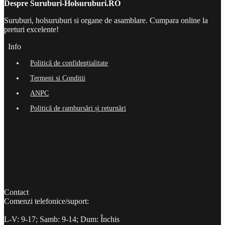
Despre Suruburi-Holsuruburi.RO
Suruburi, holsuruburi si organe de asamblare. Cumpara online la
preturi excelente!
Info
Politică de confidențialitate
Termeni si Conditii
ANPC
Politică de rambursări și returnări
Contact
Comenzi telefonice/suport:
L-V: 9-17; Samb: 9-14; Dum: Închis