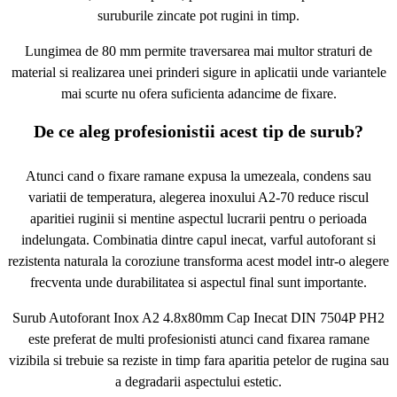
suruburile zincate pot rugini in timp.
Lungimea de 80 mm permite traversarea mai multor straturi de
material si realizarea unei prinderi sigure in aplicatii unde variantele
mai scurte nu ofera suficienta adancime de fixare.
De ce aleg profesionistii acest tip de surub?
Atunci cand o fixare ramane expusa la umezeala, condens sau
variatii de temperatura, alegerea inoxului A2-70 reduce riscul
aparitiei ruginii si mentine aspectul lucrarii pentru o perioada
indelungata. Combinatia dintre capul inecat, varful autoforant si
rezistenta naturala la coroziune transforma acest model intr-o alegere
frecventa unde durabilitatea si aspectul final sunt importante.
Surub Autoforant Inox A2 4.8x80mm Cap Inecat DIN 7504P PH2
este preferat de multi profesionisti atunci cand fixarea ramane
vizibila si trebuie sa reziste in timp fara aparitia petelor de rugina sau
a degradarii aspectului estetic.