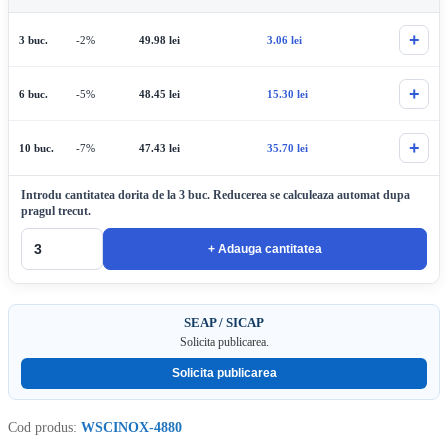
+
3 buc.
-2%
49.98
lei
3.06
lei
+
6 buc.
-5%
48.45
lei
15.30
lei
+
10 buc.
-7%
47.43
lei
35.70
lei
Introdu cantitatea dorita de la 3 buc. Reducerea se calculeaza automat dupa
pragul trecut.
+ Adauga cantitatea
SEAP / SICAP
Solicita publicarea.
Solicita publicarea
Cod produs:
WSCINOX-4880