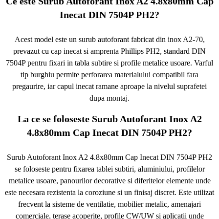
Ce este Surub Autoforant Inox A2 4.8x80mm Cap
Inecat DIN 7504P PH2?
Acest model este un surub autoforant fabricat din inox A2-70,
prevazut cu cap inecat si amprenta Phillips PH2, standard DIN
7504P pentru fixari in tabla subtire si profile metalice usoare. Varful
tip burghiu permite perforarea materialului compatibil fara
pregaurire, iar capul inecat ramane aproape la nivelul suprafetei
dupa montaj.
La ce se foloseste Surub Autoforant Inox A2
4.8x80mm Cap Inecat DIN 7504P PH2?
Surub Autoforant Inox A2 4.8x80mm Cap Inecat DIN 7504P PH2
se foloseste pentru fixarea tablei subtiri, aluminiului, profilelor
metalice usoare, panourilor decorative si diferitelor elemente unde
este necesara rezistenta la coroziune si un finisaj discret. Este utilizat
frecvent la sisteme de ventilatie, mobilier metalic, amenajari
comerciale, terase acoperite, profile CW/UW si aplicatii unde