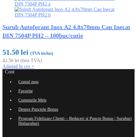
Surub Autoforant Inox A2 4.8x70mm Cap Inecat
DIN 7504P PH2 – 100buc/cutie
51.50
lei
(TVA inclus)
42.56
lei
(fara TVA)
Adaugă în coș
+
Cont
Contul meu
Favorite
Comenzile Mele
Despre Punctele Bonus
Program Fidelizare Clienti – Reduceri si Puncte Bonus | Suruburi
Holsuruburi