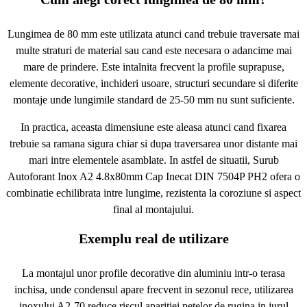
Lungimea de 80 mm este utilizata atunci cand trebuie traversate mai
multe straturi de material sau cand este necesara o adancime mai
mare de prindere. Este intalnita frecvent la profile suprapuse,
elemente decorative, inchideri usoare, structuri secundare si diferite
montaje unde lungimile standard de 25-50 mm nu sunt suficiente.
In practica, aceasta dimensiune este aleasa atunci cand fixarea
trebuie sa ramana sigura chiar si dupa traversarea unor distante mai
mari intre elementele asamblate. In astfel de situatii, Surub
Autoforant Inox A2 4.8x80mm Cap Inecat DIN 7504P PH2 ofera o
combinatie echilibrata intre lungime, rezistenta la coroziune si aspect
final al montajului.
Exemplu real de utilizare
La montajul unor profile decorative din aluminiu intr-o terasa
inchisa, unde condensul apare frecvent in sezonul rece, utilizarea
inoxului A2-70 reduce riscul aparitiei petelor de rugina in jurul