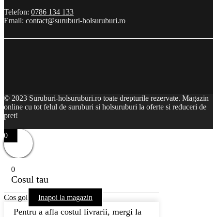
Telefon:
0786 134 133
Email:
contact@suruburi-holsuruburi.ro
© 2023 Suruburi-holsuruburi.ro toate drepturile rezervate. Magazin
online cu tot felul de suruburi si holsuruburi la oferte si reduceri de
pret!
0
0
Cosul tau
Cos gol
Inapoi la magazin
Pentru a afla costul livrarii, mergi la