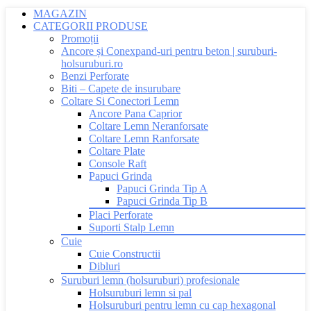
MAGAZIN
CATEGORII PRODUSE
Promoții
Ancore și Conexpand-uri pentru beton | suruburi-
holsuruburi.ro
Benzi Perforate
Biti – Capete de insurubare
Coltare Si Conectori Lemn
Ancore Pana Caprior
Coltare Lemn Neranforsate
Coltare Lemn Ranforsate
Coltare Plate
Console Raft
Papuci Grinda
Papuci Grinda Tip A
Papuci Grinda Tip B
Placi Perforate
Suporti Stalp Lemn
Cuie
Cuie Constructii
Dibluri
Suruburi lemn (holsuruburi) profesionale
Holsuruburi lemn si pal
Holsuruburi pentru lemn cu cap hexagonal