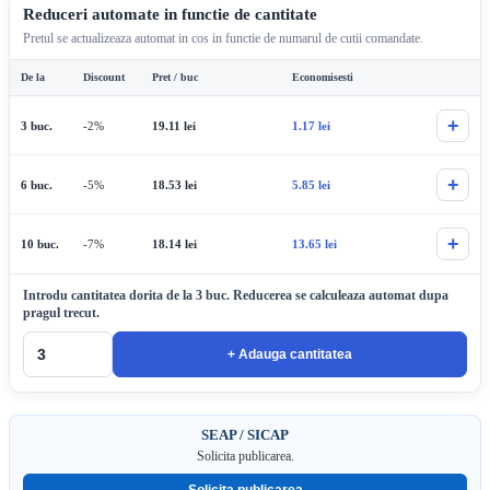
Reduceri automate in functie de cantitate
Pretul se actualizeaza automat in cos in functie de numarul de cutii comandate.
De la
Discount
Pret / buc
Economisesti
+
3 buc.
-2%
19.11
lei
1.17
lei
+
6 buc.
-5%
18.53
lei
5.85
lei
+
10 buc.
-7%
18.14
lei
13.65
lei
Introdu cantitatea dorita de la 3 buc. Reducerea se calculeaza automat dupa
pragul trecut.
+ Adauga cantitatea
SEAP / SICAP
Solicita publicarea.