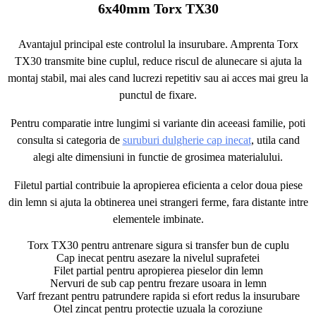
6x40mm Torx TX30
Avantajul principal este controlul la insurubare. Amprenta Torx
TX30 transmite bine cuplul, reduce riscul de alunecare si ajuta la
montaj stabil, mai ales cand lucrezi repetitiv sau ai acces mai greu la
punctul de fixare.
Pentru comparatie intre lungimi si variante din aceeasi familie, poti
consulta si categoria de
suruburi dulgherie cap inecat
, utila cand
alegi alte dimensiuni in functie de grosimea materialului.
Filetul partial contribuie la apropierea eficienta a celor doua piese
din lemn si ajuta la obtinerea unei strangeri ferme, fara distante intre
elementele imbinate.
Torx TX30 pentru antrenare sigura si transfer bun de cuplu
Cap inecat pentru asezare la nivelul suprafetei
Filet partial pentru apropierea pieselor din lemn
Nervuri de sub cap pentru frezare usoara in lemn
Varf frezant pentru patrundere rapida si efort redus la insurubare
Otel zincat pentru protectie uzuala la coroziune