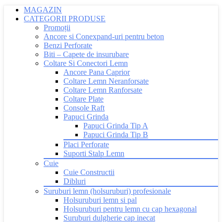
MAGAZIN
CATEGORII PRODUSE
Promoții
Ancore si Conexpand-uri pentru beton
Benzi Perforate
Biti – Capete de insurubare
Coltare Si Conectori Lemn
Ancore Pana Caprior
Coltare Lemn Neranforsate
Coltare Lemn Ranforsate
Coltare Plate
Console Raft
Papuci Grinda
Papuci Grinda Tip A
Papuci Grinda Tip B
Placi Perforate
Suporti Stalp Lemn
Cuie
Cuie Constructii
Dibluri
Suruburi lemn (holsuruburi) profesionale
Holsuruburi lemn si pal
Holsuruburi pentru lemn cu cap hexagonal
Suruburi dulgherie cap inecat