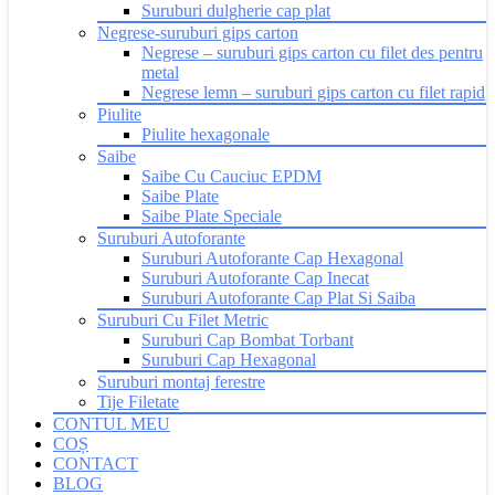
Suruburi dulgherie cap plat
Negrese-suruburi gips carton
Negrese – suruburi gips carton cu filet des pentru
metal
Negrese lemn – suruburi gips carton cu filet rapid
Piulite
Piulite hexagonale
Saibe
Saibe Cu Cauciuc EPDM
Saibe Plate
Saibe Plate Speciale
Suruburi Autoforante
Suruburi Autoforante Cap Hexagonal
Suruburi Autoforante Cap Inecat
Suruburi Autoforante Cap Plat Si Saiba
Suruburi Cu Filet Metric
Suruburi Cap Bombat Torbant
Suruburi Cap Hexagonal
Suruburi montaj ferestre
Tije Filetate
CONTUL MEU
COȘ
CONTACT
BLOG