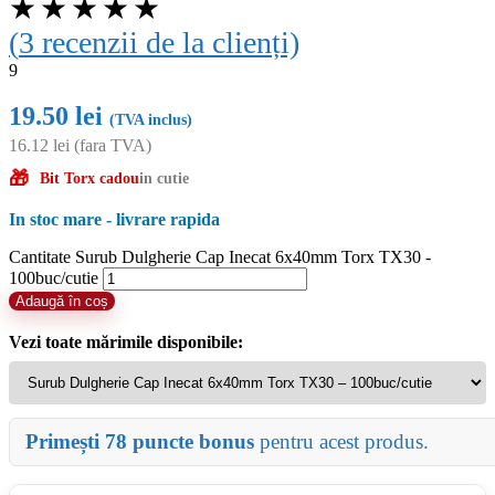
★
★
★
★
★
(
3
recenzii de la clienți)
9
19.50
lei
(TVA inclus)
16.12
lei
(fara TVA)
🎁
Bit Torx cadou
in cutie
In stoc mare - livrare rapida
Cantitate Surub Dulgherie Cap Inecat 6x40mm Torx TX30 -
100buc/cutie
Adaugă în coș
Vezi toate mărimile disponibile:
Primești 78 puncte bonus
pentru acest produs.