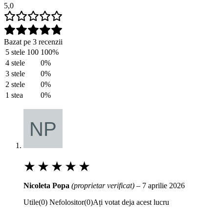
5,0
Bazat pe 3 recenzii
5 stele
100
100%
4 stele
0%
3 stele
0%
2 stele
0%
1 stea
0%
★
★
★
★
★
Nicoleta Popa
(proprietar verificat)
–
7 aprilie 2026
Utile
(
0
)
Nefolositor
(
0
)
Ați votat deja acest lucru