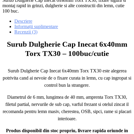
Surub Dulgherie Cap Inecat 6x40mm Torx TX30, fixare sigura si
montaj rapid in grinzi, dulgherie si alte constructii din lemn, cutie
100 buc.
Descriere
Informații suplimentare
Recenzii (3)
Surub Dulgherie Cap Inecat 6x40mm
Torx TX30 – 100buc/cutie
Surub Dulgherie Cap Inecat 6x40mm Torx TX30 este alegerea
potrivita cand ai nevoie de o fixare curata in lemn, cu cap ingropat si
control bun la strangere.
Diametrul de 6 mm, lungimea de 40 mm, amprenta Torx TX30,
filetul partial, nervurile de sub cap, varful frezant si otelul zincat il
recomanda pentru lemn masiv, cherestea, OSB, sipci, rame si placari
interioare.
Produs disponibil din stoc propriu, livrare rapida oriunde in