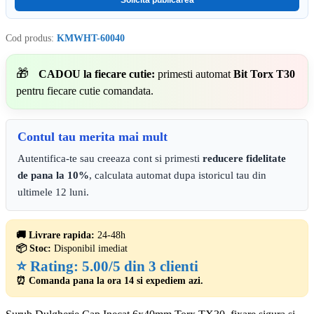
Solicita publicarea
Cod produs:
KMWHT-60040
🎁
CADOU la fiecare cutie:
primesti automat
Bit Torx T30
pentru fiecare cutie comandata.
Contul tau merita mai mult
Autentifica-te sau creeaza cont si primesti
reducere fidelitate
de pana la 10%
, calculata automat dupa istoricul tau din
ultimele 12 luni.
🚚 Livrare rapida:
24-48h
📦 Stoc:
Disponibil imediat
⭐ Rating:
5.00/5 din 3 clienti
⏰ Comanda pana la ora 14 si expediem azi.