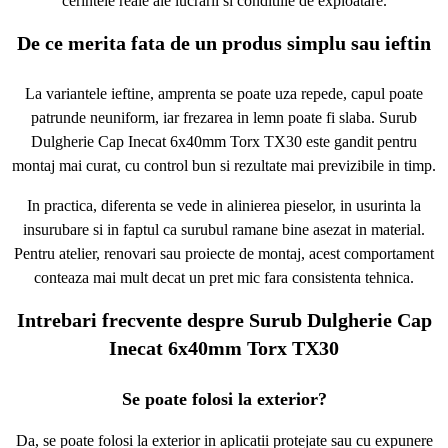
cerintele reale ale lucrarii si conditiile de exploatare.
De ce merita fata de un produs simplu sau ieftin
La variantele ieftine, amprenta se poate uza repede, capul poate
patrunde neuniform, iar frezarea in lemn poate fi slaba. Surub
Dulgherie Cap Inecat 6x40mm Torx TX30 este gandit pentru
montaj mai curat, cu control bun si rezultate mai previzibile in timp.
In practica, diferenta se vede in alinierea pieselor, in usurinta la
insurubare si in faptul ca surubul ramane bine asezat in material.
Pentru atelier, renovari sau proiecte de montaj, acest comportament
conteaza mai mult decat un pret mic fara consistenta tehnica.
Intrebari frecvente despre Surub Dulgherie Cap
Inecat 6x40mm Torx TX30
Se poate folosi la exterior?
Da, se poate folosi la exterior in aplicatii protejate sau cu expunere