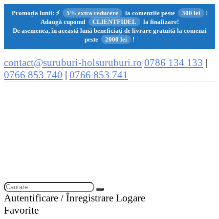
Promoția lunii:
⚡
5% extra reducere
la comenzile peste
300 lei
!
Adaugă cuponul
CLIENTFIDEL
la finalizare!
De asemenea, în această lună beneficiați de livrare gratuită la comenzi
peste
2000 lei
!
contact@suruburi-holsuruburi.ro
0786 134 133
|
0766 853 740
|
0766 853 741
Autentificare / Înregistrare
Logare
Favorite