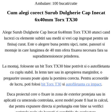
Ambalare: 100 bucati/cutie
Cum alegi corect Surub Dulgherie Cap Inecat
6x40mm Torx TX30
Alege Surub Dulgherie Cap Inecat 6x40mm Torx TX30 atunci cand
lucrezi cu elemente subtiri sau medii si vrei cap ingropat pentru un
finisaj curat. Este o alegere buna pentru sipci, rame, panouri si
montaje in care lungimea de 40 mm ofera fixarea necesara fara sa
supradimensioneze prinderea.
La montaj, foloseste un bit Torx TX30 bine potrivit si o autofiletanta
cu cuplu stabil. In lemn tare sau in apropierea marginilor, o
pregaurire usoara poate ajuta la pornirea corecta. Pentru accesoriile
de lucru, poti folosi
bit Torx T30
si
autofiletanta cu impact
.
Daca proiectul cere o fixare in zona de exterior protejata sau in
aplicatii cu umezeala controlata, acest model poate fi luat in calcul,
dar pentru expunere directa si prelungita este bine sa verifici