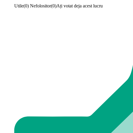
Utile
(
0
)
Nefolositor
(
0
)
Ați votat deja acest lucru