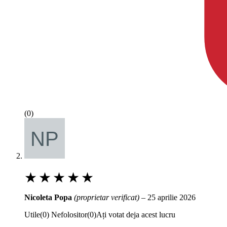
(0)
★
★
★
★
★
Nicoleta Popa
(proprietar verificat)
–
25 aprilie 2026
Utile
(
0
)
Nefolositor
(
0
)
Ați votat deja acest lucru