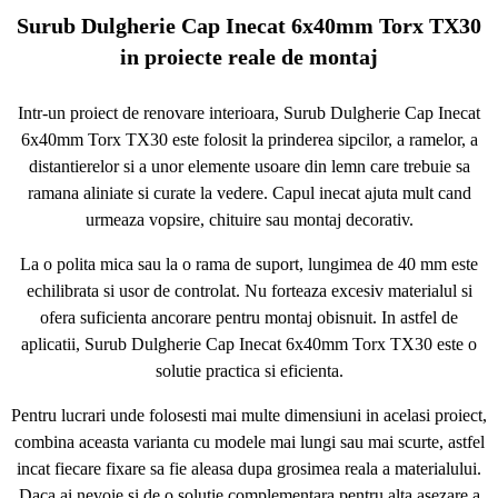
Surub Dulgherie Cap Inecat 6x40mm Torx TX30
in proiecte reale de montaj
Intr-un proiect de renovare interioara, Surub Dulgherie Cap Inecat
6x40mm Torx TX30 este folosit la prinderea sipcilor, a ramelor, a
distantierelor si a unor elemente usoare din lemn care trebuie sa
ramana aliniate si curate la vedere. Capul inecat ajuta mult cand
urmeaza vopsire, chituire sau montaj decorativ.
La o polita mica sau la o rama de suport, lungimea de 40 mm este
echilibrata si usor de controlat. Nu forteaza excesiv materialul si
ofera suficienta ancorare pentru montaj obisnuit. In astfel de
aplicatii, Surub Dulgherie Cap Inecat 6x40mm Torx TX30 este o
solutie practica si eficienta.
Pentru lucrari unde folosesti mai multe dimensiuni in acelasi proiect,
combina aceasta varianta cu modele mai lungi sau mai scurte, astfel
incat fiecare fixare sa fie aleasa dupa grosimea reala a materialului.
Daca ai nevoie si de o solutie complementara pentru alta asezare a