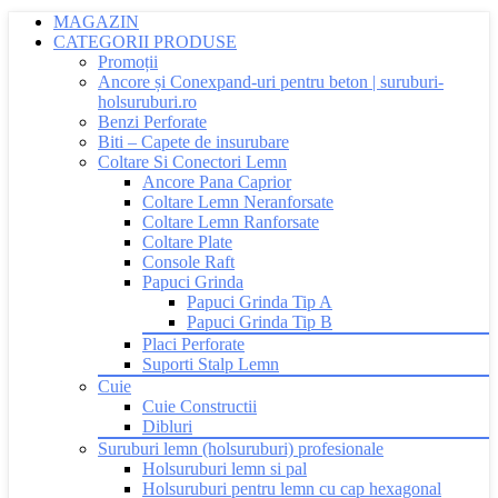
MAGAZIN
CATEGORII PRODUSE
Promoții
Ancore și Conexpand-uri pentru beton | suruburi-
holsuruburi.ro
Benzi Perforate
Biti – Capete de insurubare
Coltare Si Conectori Lemn
Ancore Pana Caprior
Coltare Lemn Neranforsate
Coltare Lemn Ranforsate
Coltare Plate
Console Raft
Papuci Grinda
Papuci Grinda Tip A
Papuci Grinda Tip B
Placi Perforate
Suporti Stalp Lemn
Cuie
Cuie Constructii
Dibluri
Suruburi lemn (holsuruburi) profesionale
Holsuruburi lemn si pal
Holsuruburi pentru lemn cu cap hexagonal