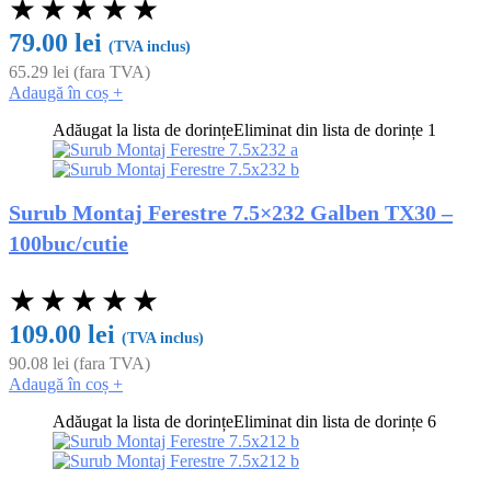
★
★
★
★
★
79.00
lei
(TVA inclus)
65.29
lei
(fara TVA)
Adaugă în coș
+
Adăugat la lista de dorințe
Eliminat din lista de dorințe
1
Surub Montaj Ferestre 7.5×232 Galben TX30 –
100buc/cutie
★
★
★
★
★
109.00
lei
(TVA inclus)
90.08
lei
(fara TVA)
Adaugă în coș
+
Adăugat la lista de dorințe
Eliminat din lista de dorințe
6