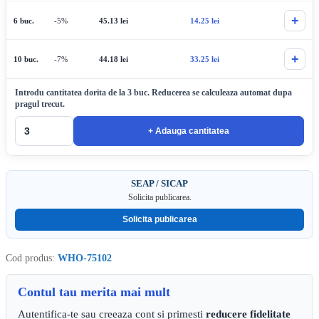
+
6 buc.
-5%
45.13
lei
14.25
lei
+
10 buc.
-7%
44.18
lei
33.25
lei
Introdu cantitatea dorita de la 3 buc. Reducerea se calculeaza automat dupa
pragul trecut.
+ Adauga cantitatea
SEAP / SICAP
Solicita publicarea.
Solicita publicarea
Cod produs:
WHO-75102
Contul tau merita mai mult
Autentifica-te sau creeaza cont si primesti
reducere fidelitate