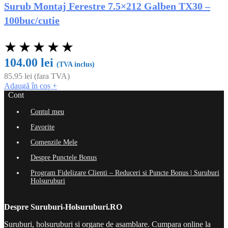
Surub Montaj Ferestre 7.5×212 Galben TX30 –
100buc/cutie
★
★
★
★
★
104.00
lei
(TVA inclus)
85.95
lei
(fara TVA)
Adaugă în coș
+
Cont
Contul meu
Favorite
Comenzile Mele
Despre Punctele Bonus
Program Fidelizare Clienti – Reduceri si Puncte Bonus | Suruburi
Holsuruburi
Despre Suruburi-Holsuruburi.RO
Suruburi, holsuruburi si organe de asamblare. Cumpara online la