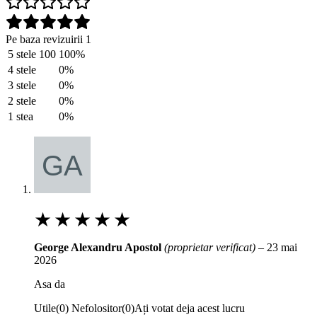
Pe baza revizuirii 1
5 stele
100
100%
4 stele
0%
3 stele
0%
2 stele
0%
1 stea
0%
★
★
★
★
★
George Alexandru Apostol
(proprietar verificat)
–
23 mai
2026
Asa da
Utile
(
0
)
Nefolositor
(
0
)
Ați votat deja acest lucru