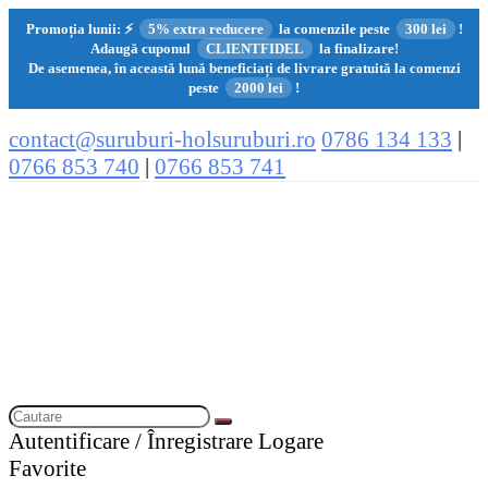
Promoția lunii:
⚡
5% extra reducere
la comenzile peste
300 lei
!
Adaugă cuponul
CLIENTFIDEL
la finalizare!
De asemenea, în această lună beneficiați de livrare gratuită la comenzi
peste
2000 lei
!
contact@suruburi-holsuruburi.ro
0786 134 133
|
0766 853 740
|
0766 853 741
Autentificare / Înregistrare
Logare
Favorite