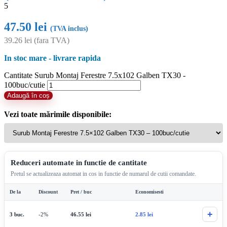
5
47.50
lei
(TVA inclus)
39.26
lei
(fara TVA)
In stoc mare - livrare rapida
Cantitate Surub Montaj Ferestre 7.5x102 Galben TX30 -
100buc/cutie
Adaugă în coș
Vezi toate mărimile disponibile:
Reduceri automate in functie de cantitate
Pretul se actualizeaza automat in cos in functie de numarul de cutii comandate.
De la
Discount
Pret / buc
Economisesti
+
3 buc.
-2%
46.55
lei
2.85
lei