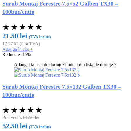
Surub Montaj Ferestre 7.5×52 Galben TX30 –
100buc/cutie
★
★
★
★
★
21.50
lei
(TVA inclus)
17.77
lei
(fara TVA)
Adaugă în coș
+
Reducere -15%
Adăugat la lista de dorințe
Eliminat din lista de dorințe
7
Surub Montaj Ferestre 7.5×132 Galben TX30 –
100buc/cutie
★
★
★
★
★
Pret vechi:
61.50
lei
52.50
lei
(TVA inclus)