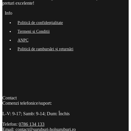
preturi excelente!
Info
Politică de confidențialitate
Termeni si Conditii
ANPC
Politică de rambursări și returnări
Contact
Comenzi telefonice/suport:
L-V: 9-17; Samb: 9-14; Dum: Închis
Telefon:
0786 134 133
Email:
contact@suruburi-holsuruburi.ro