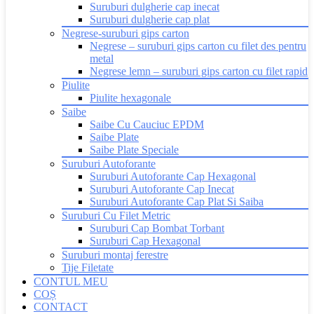
Suruburi dulgherie cap inecat
Suruburi dulgherie cap plat
Negrese-suruburi gips carton
Negrese – suruburi gips carton cu filet des pentru
metal
Negrese lemn – suruburi gips carton cu filet rapid
Piulite
Piulite hexagonale
Saibe
Saibe Cu Cauciuc EPDM
Saibe Plate
Saibe Plate Speciale
Suruburi Autoforante
Suruburi Autoforante Cap Hexagonal
Suruburi Autoforante Cap Inecat
Suruburi Autoforante Cap Plat Si Saiba
Suruburi Cu Filet Metric
Suruburi Cap Bombat Torbant
Suruburi Cap Hexagonal
Suruburi montaj ferestre
Tije Filetate
CONTUL MEU
COȘ
CONTACT