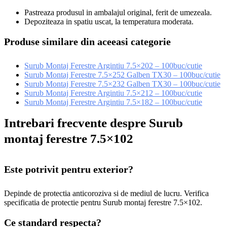
Pastreaza produsul in ambalajul original, ferit de umezeala.
Depoziteaza in spatiu uscat, la temperatura moderata.
Produse similare din aceeasi categorie
Surub Montaj Ferestre Argintiu 7.5×202 – 100buc/cutie
Surub Montaj Ferestre 7.5×252 Galben TX30 – 100buc/cutie
Surub Montaj Ferestre 7.5×232 Galben TX30 – 100buc/cutie
Surub Montaj Ferestre Argintiu 7.5×212 – 100buc/cutie
Surub Montaj Ferestre Argintiu 7.5×182 – 100buc/cutie
Intrebari frecvente despre Surub
montaj ferestre 7.5×102
Este potrivit pentru exterior?
Depinde de protectia anticoroziva si de mediul de lucru. Verifica
specificatia de protectie pentru Surub montaj ferestre 7.5×102.
Ce standard respecta?