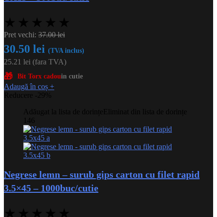
★
★
★
★
★
Pret vechi:
37.00
lei
30.50
lei
(TVA inclus)
25.21
lei
(fara TVA)
🎁
Bit Torx cadou
in cutie
Adaugă în coș
+
Reducere -29%
Adăugat la lista de dorințe
Eliminat din lista de dorințe
146
Negrese lemn – surub gips carton cu filet rapid
3.5×45 – 1000buc/cutie
★
★
★
★
★