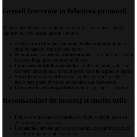
Greseli frecvente in folosirea promotii
Pentru a beneficia la maximum de promotii si a nu face achizitii
nepotrivite, evita aceste greseli comune:
Alegerea suruburilor sau conectorilor nepotriviti
pentru
tipul de material sau aplicatia dorita
Neanalizarea corecta a dimensiunilor
– suruburi prea scurte
sau prea lungi pot compromite fixarea
Ignorarea conditiilor de mediu
– utilizarea produselor fara
acoperiri antirugina la exterior poate duce la degradare rapida
Suprafixarea sau subfixarea
– aplicarea fortei gresite la
insurubare poate deteriora materialele sau elementele
Lipsa verificarii compatibilitatii
intre conectori si suruburi
Recomandari de montaj si unelte utile
Foloseste o masina de insurubat cu cuplu reglabil, pentru a
evita strangerea excesiva.
La materiale tari sau aproape de margini, pregaurirea reduce
riscul de crapare si ajuta alinierea.