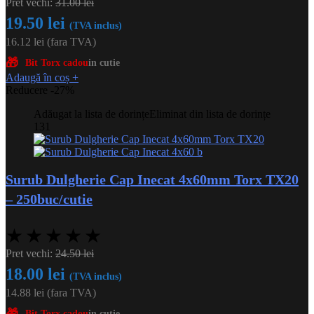
Pret vechi:
31.00
lei
19.50
lei
(TVA inclus)
16.12
lei
(fara TVA)
🎁
Bit Torx cadou
in cutie
Adaugă în coș
+
Reducere -27%
Adăugat la lista de dorințe
Eliminat din lista de dorințe
131
Surub Dulgherie Cap Inecat 4x60mm Torx TX20
– 250buc/cutie
★
★
★
★
★
Pret vechi:
24.50
lei
18.00
lei
(TVA inclus)
14.88
lei
(fara TVA)
Bit Torx cadou
in cutie