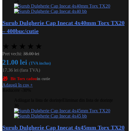
74
Surub Dulgherie Cap Inecat 4x40mm Torx TX20
– 400buc/cutie
★
★
★
★
★
Pret vechi:
38.00
lei
21.00
lei
(TVA inclus)
17.36
lei
(fara TVA)
🎁
Bit Torx cadou
in cutie
Adaugă în coș
+
Reducere -30%
Adăugat la lista de dorințe
Eliminat din lista de dorințe
36
Surub Dulgherie Cap Inecat 4x45mm Torx TX20