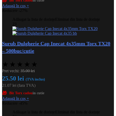
🎁
Bit Torx cadou
in cutie
Adaugă în coș
+
Reducere -27%
Adăugat la lista de dorințe
Eliminat din lista de dorințe
23
Surub Dulgherie Cap Inecat 4x35mm Torx TX20
– 500buc/cutie
★
★
★
★
★
Pret vechi:
35.00
lei
25.50
lei
(TVA inclus)
21.07
lei
(fara TVA)
🎁
Bit Torx cadou
in cutie
Adaugă în coș
+
Reducere -45%
Adăugat la lista de dorințe
Eliminat din lista de dorințe