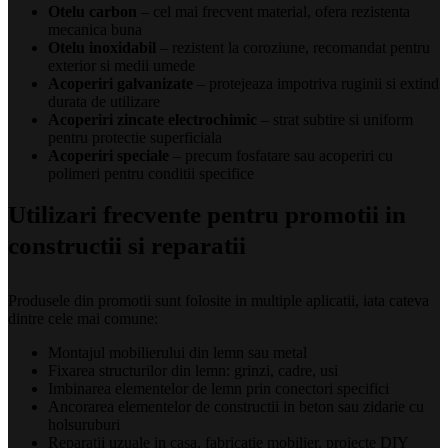
Otelu carbon
– cel mai frecvent material, ofera rezistenta
mecanica buna
Otelu inoxidabil
– rezistent la coroziune, recomandat pentru
exterior si medii umede
Acoperiri galvanizate
– protejeaza impotriva ruginii si extind
durata de utilizare
Acoperiri zincate electrochimic
– strat subtire si uniform
pentru protectie superficiala
Acoperiri speciale
– precum fosfatare sau acoperiri cu
polimeri pentru conditii specifice
Utilizari frecvente pentru promotii in
constructii si reparatii
Produsele din promotii sunt folosite in multiple aplicatii, iata cateva
dintre cele mai comune:
Montajul mobilierului din lemn sau metal
Fixarea structurilor din lemn: grinzi, cadre, usi
Imbinarea elementelor de lemn prin conectori specifici
Ancorarea elementelor de constructii in beton sau zidarie cu
holsuruburi
Reparatii uzuale in casa, fabricatie mobilier, proiecte DIY