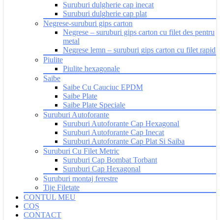
Suruburi dulgherie cap inecat
Suruburi dulgherie cap plat
Negrese-suruburi gips carton
Negrese – suruburi gips carton cu filet des pentru
metal
Negrese lemn – suruburi gips carton cu filet rapid
Piulite
Piulite hexagonale
Saibe
Saibe Cu Cauciuc EPDM
Saibe Plate
Saibe Plate Speciale
Suruburi Autoforante
Suruburi Autoforante Cap Hexagonal
Suruburi Autoforante Cap Inecat
Suruburi Autoforante Cap Plat Si Saiba
Suruburi Cu Filet Metric
Suruburi Cap Bombat Torbant
Suruburi Cap Hexagonal
Suruburi montaj ferestre
Tije Filetate
CONTUL MEU
COȘ
CONTACT