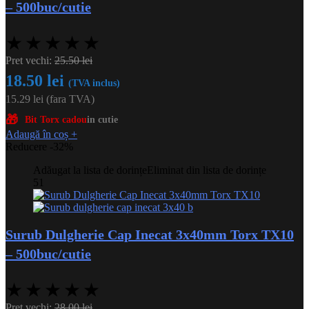
– 500buc/cutie
★
★
★
★
★
Pret vechi:
25.50
lei
18.50
lei
(TVA inclus)
15.29
lei
(fara TVA)
🎁
Bit Torx cadou
in cutie
Adaugă în coș
+
Reducere -32%
Adăugat la lista de dorințe
Eliminat din lista de dorințe
51
Surub Dulgherie Cap Inecat 3x40mm Torx TX10
– 500buc/cutie
★
★
★
★
★
Pret vechi:
28.00
lei