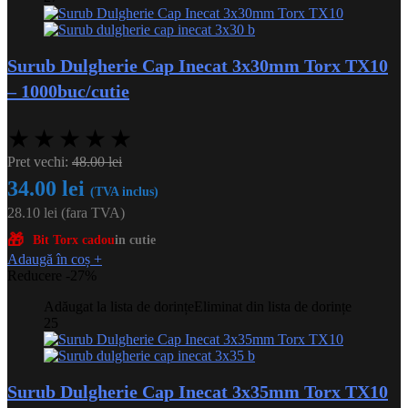
Surub Dulgherie Cap Inecat 3x30mm Torx TX10
– 1000buc/cutie
★
★
★
★
★
Pret vechi:
48.00
lei
34.00
lei
(TVA inclus)
28.10
lei
(fara TVA)
🎁
Bit Torx cadou
in cutie
Adaugă în coș
+
Reducere -27%
Adăugat la lista de dorințe
Eliminat din lista de dorințe
25
Surub Dulgherie Cap Inecat 3x35mm Torx TX10