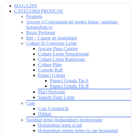
MAGAZIN
CATEGORII PRODUSE
Promoții
Ancore și Conexpand-uri pentru beton | suruburi-
holsuruburi.ro
Benzi Perforate
Biti – Capete de insurubare
Coltare Si Conectori Lemn
Ancore Pana Caprior
Coltare Lemn Neranforsate
Coltare Lemn Ranforsate
Coltare Plate
Console Raft
Papuci Grinda
Papuci Grinda Tip A
Papuci Grinda Tip B
Placi Perforate
Suporti Stalp Lemn
Cuie
Cuie Constructii
Dibluri
Suruburi lemn (holsuruburi) profesionale
Holsuruburi lemn si pal
Holsuruburi pentru lemn cu cap hexagonal