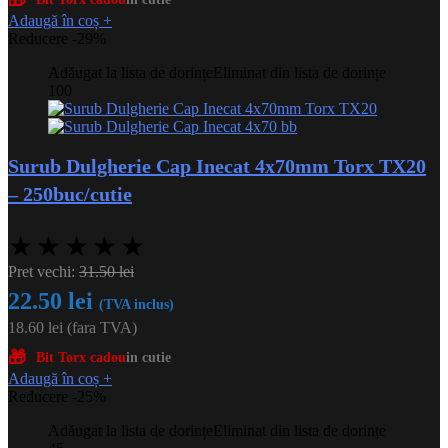
🎁
Adaugă în coș
+
Reducere -29%
Adăugat la lista de dorințe
Eliminat din lista de dorințe
100
Surub Dulgherie Cap Inecat 4x70mm Torx TX20
– 250buc/cutie
★
★
★
★
★
Pret vechi:
31.50
lei
22.50
lei
(TVA inclus)
18.60
lei
(fara TVA)
🎁
Bit Torx cadou
in cutie
Adaugă în coș
+
Reducere -25%
Adăugat la lista de dorințe
Eliminat din lista de dorințe