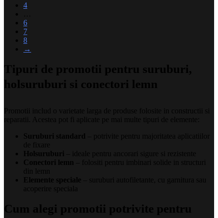
4
…
6
7
8
→
Tipuri de promotii pentru suruburi,
holsuruburi si conectori lemn
Promotii includ o varietate larga de produse folosite in constructii si
reparatii. Acestea pot fi aplicate pe mai multe tipuri de elemente:
Suruburi standard
– potrivite pentru majoritatea aplicatiilor
de fixare
Holsuruburi
– ideale pentru ancorari sigure si rezistente
Conectori lemn
– folositi pentru imbinari solide in structuri
din lemn
Elemente speciale
– suruburi autofiletante, cu garnitura sau
acoperire speciala
Cum alegi promotii potrivite pentru