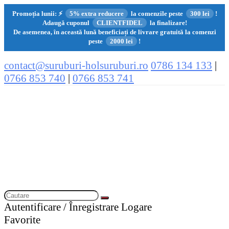
Promoția lunii:
⚡
5% extra reducere
la comenzile peste
300 lei
!
Adaugă cuponul
CLIENTFIDEL
la finalizare!
De asemenea, în această lună beneficiați de livrare gratuită la comenzi
peste
2000 lei
!
contact@suruburi-holsuruburi.ro
0786 134 133
|
0766 853 740
|
0766 853 741
Autentificare / Înregistrare
Logare
Favorite