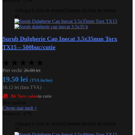
Reducere -25%
Adăugat la lista de dorințe
Eliminat din lista de dorințe
41
Surub Dulgherie Cap Inecat 3.5x35mm Torx
TX15 – 500buc/cutie
★
★
★
★
★
Pret vechi:
26.00
lei
19.50
lei
(TVA inclus)
16.12
lei
(fara TVA)
🎁
Bit Torx cadou
in cutie
Stoc epuizat
Citește mai mult
+
Reducere -17%
Adăugat la lista de dorințe
Eliminat din lista de dorințe
29