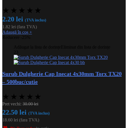
★
★
★
★
★
2.20
lei
(TVA inclus)
1.82
lei
(fara TVA)
Adaugă în coș
+
Reducere -25%
Adăugat la lista de dorințe
Eliminat din lista de dorințe
23
Surub Dulgherie Cap Inecat 4x30mm Torx TX20
– 500buc/cutie
★
★
★
★
★
Pret vechi:
30.00
lei
22.50
lei
(TVA inclus)
18.60
lei
(fara TVA)