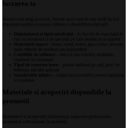
lucrarea ta
Atunci cand alegi promotii, trebuie sa tii cont de mai multi factori
importanti pentru a asigura calitatea si durabilitatea lucrarii:
Dimensiunea si tipul surubului
– in functie de materialul in
care se monteaza si de sarcinile pe care trebuie sa le suporte
Materialul suport
– lemn, metal, beton, gips-carton necesita
tipuri diferite de suruburi sau holsuruburi
Conditiile de utilizare
– interior sau exterior, umiditate,
expunere la coroziune
Tipul de conector lemn
– pentru imbinari pe colt, placi de
imbinare sau alte aplicatii
Standardele tehnice
– respectarea normelor pentru siguranta
si rezistenta
Materiale si acoperiri disponibile la
promotii
Materialele si acoperirile influenteaza important performanta
produselor achizitionate la promotii: