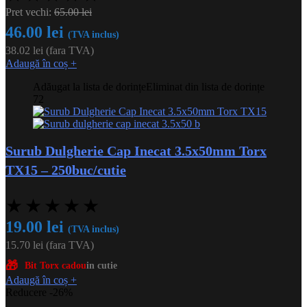
Pret vechi:
65.00
lei
46.00
lei
(TVA inclus)
38.02
lei
(fara TVA)
Adaugă în coș
+
Adăugat la lista de dorințe
Eliminat din lista de dorințe
72
Surub Dulgherie Cap Inecat 3.5x50mm Torx
TX15 – 250buc/cutie
★
★
★
★
★
19.00
lei
(TVA inclus)
15.70
lei
(fara TVA)
🎁
Bit Torx cadou
in cutie
Adaugă în coș
+
Reducere -26%