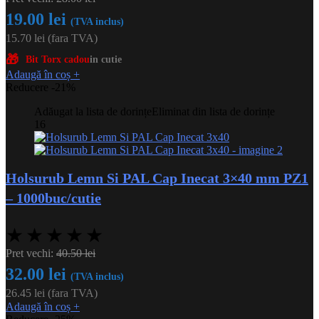
19.00
lei
(TVA inclus)
15.70
lei
(fara TVA)
🎁
Bit Torx cadou
in cutie
Adaugă în coș
+
Reducere -21%
Adăugat la lista de dorințe
Eliminat din lista de dorințe
16
Holsurub Lemn Si PAL Cap Inecat 3×40 mm PZ1
– 1000buc/cutie
★
★
★
★
★
Pret vechi:
40.50
lei
32.00
lei
(TVA inclus)
26.45
lei
(fara TVA)
Adaugă în coș
+