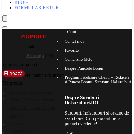
BLOG
FORMULAR RETUR
Cont
PROMOTII
Contul meu
toate
Favorite
Promoții
(189)
Comenzile Mele
Filtreaza dupa pret
Despre Punctele Bonus
Filtrează
Preț minim
Preț maxim
Program Fidelizare Clienti – Reduceri
si Puncte Bonus | Suruburi Holsuruburi
Tip produs
Ancore Si Conexpand-uri
(1)
Despre Suruburi-
Cleme Si Accesorii Prindere
(1)
Holsuruburi.RO
Coltare Si Conectori Lemn
(60)
Suruburi, holsuruburi si organe de
Cuie
(1)
asamblare. Cumpara online la
Dibluri
preturi excelente!
(5)
Suporti Stalp
(3)
Info