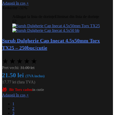
Adaugă în coș
+
Reducere -31%
Adăugat la lista de dorințe
Eliminat din lista de dorințe
62
Surub Dulgherie Cap Inecat 4.5x50mm Torx
TX25 – 250buc/cutie
★
★
★
★
★
Pret vechi:
31.00
lei
21.50
lei
(TVA inclus)
17.77
lei
(fara TVA)
🎁
Bit Torx cadou
in cutie
Adaugă în coș
+
1
2
3