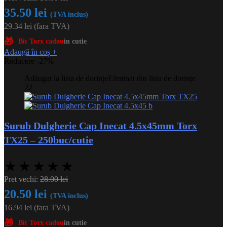
35.50
lei
(TVA inclus)
29.34
lei
(fara TVA)
🎁
Bit Torx cadou
in cutie
Adaugă în coș
+
Reducere -27%
Adăugat la lista de dorințe
Eliminat din lista de dorințe
22
Surub Dulgherie Cap Inecat 4.5x45mm Torx
TX25 – 250buc/cutie
★
★
★
★
★
Pret vechi:
28.00
lei
20.50
lei
(TVA inclus)
16.94
lei
(fara TVA)
🎁
Bit Torx cadou
in cutie