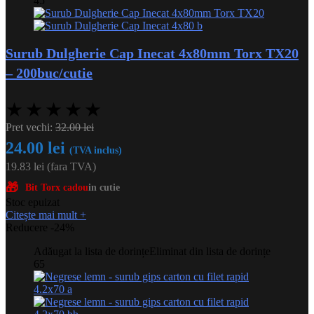
45
Surub Dulgherie Cap Inecat 4x80mm Torx TX20
– 200buc/cutie
★
★
★
★
★
Pret vechi:
32.00
lei
24.00
lei
(TVA inclus)
19.83
lei
(fara TVA)
🎁
Bit Torx cadou
in cutie
Stoc epuizat
Citește mai mult
+
Reducere -24%
Adăugat la lista de dorințe
Eliminat din lista de dorințe
65