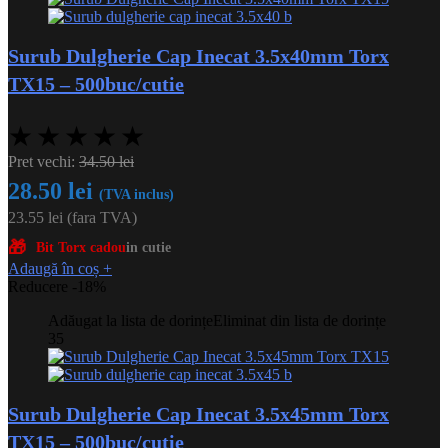
Surub Dulgherie Cap Inecat 3.5x40mm Torx
TX15 – 500buc/cutie
★
★
★
★
★
Pret vechi:
34.50
lei
28.50
lei
(TVA inclus)
23.55
lei
(fara TVA)
🎁
Bit Torx cadou
in cutie
Adaugă în coș
+
Reducere -18%
Adăugat la lista de dorințe
Eliminat din lista de dorințe
35
Surub Dulgherie Cap Inecat 3.5x45mm Torx
TX15 – 500buc/cutie