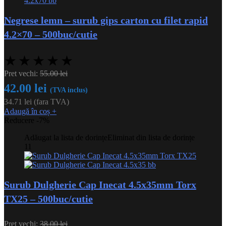
Negrese lemn – surub gips carton cu filet rapid
4.2×70 – 500buc/cutie
★
★
★
★
★
Pret vechi:
55.00
lei
42.00
lei
(TVA inclus)
34.71
lei
(fara TVA)
Adaugă în coș
+
Reducere -7%
Adăugat la lista de dorințe
Eliminat din lista de dorințe
11
Surub Dulgherie Cap Inecat 4.5x35mm Torx
TX25 – 500buc/cutie
Pret vechi:
38.00
lei