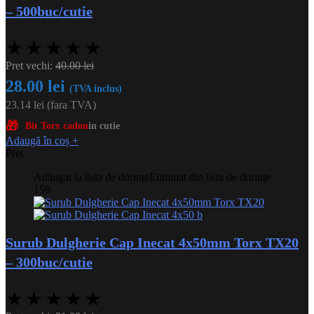
– 500buc/cutie
★
★
★
★
★
Pret vechi:
40.00
lei
28.00
lei
(TVA inclus)
23.14
lei
(fara TVA)
🎁
Bit Torx cadou
in cutie
Adaugă în coș
+
Pret
Adăugat la lista de dorințe
Eliminat din lista de dorințe
159
Surub Dulgherie Cap Inecat 4x50mm Torx TX20
– 300buc/cutie
★
★
★
★
★