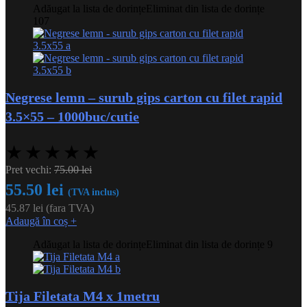
Adăugat la lista de dorințe
Eliminat din lista de dorințe
107
Negrese lemn – surub gips carton cu filet rapid
3.5×55 – 1000buc/cutie
★
★
★
★
★
Pret vechi:
75.00
lei
55.50
lei
(TVA inclus)
45.87
lei
(fara TVA)
Adaugă în coș
+
Adăugat la lista de dorințe
Eliminat din lista de dorințe
9
Tija Filetata M4 x 1metru