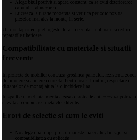
Alege bitul potrivit si apasa constant, ca sa eviti deteriorarea
capului si alunecarea.
Lucreaza la turatie moderata si verifica periodic pozitia
pieselor, mai ales la montaj in serie.
Un montaj corect prelungeste durata de viata a imbinarii si reduce
reparatiile ulterioare.
Compatibilitate cu materiale si situatii
frecvente
In proiecte de mobilier conteaza grosimea panoului, rezistenta zonei
de prindere si alinierea corecta. Pentru usi si fronturi, respectarea
distantelor de montaj ajuta la o inchidere lina.
In spatii cu umiditate, merita aleasa o protectie anticoroziva potrivita
si evitata combinarea metalelor diferite.
Erori de selectie si cum le eviti
Nu alege doar dupa pret: urmareste materialul, finisajul si
compatibilitatea cu aplicatia.