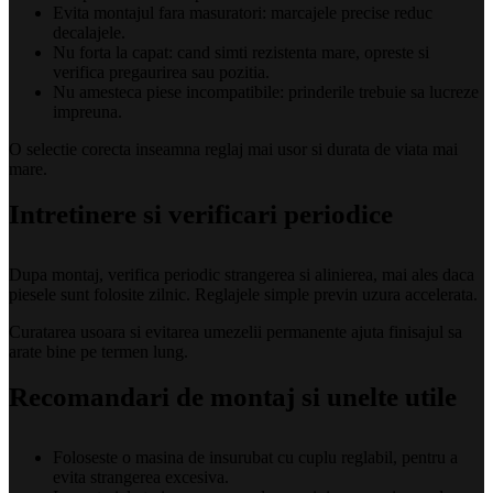
Evita montajul fara masuratori: marcajele precise reduc
decalajele.
Nu forta la capat: cand simti rezistenta mare, opreste si
verifica pregaurirea sau pozitia.
Nu amesteca piese incompatibile: prinderile trebuie sa lucreze
impreuna.
O selectie corecta inseamna reglaj mai usor si durata de viata mai
mare.
Intretinere si verificari periodice
Dupa montaj, verifica periodic strangerea si alinierea, mai ales daca
piesele sunt folosite zilnic. Reglajele simple previn uzura accelerata.
Curatarea usoara si evitarea umezelii permanente ajuta finisajul sa
arate bine pe termen lung.
Recomandari de montaj si unelte utile
Foloseste o masina de insurubat cu cuplu reglabil, pentru a
evita strangerea excesiva.