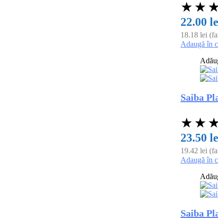
★
★
22.00
le
18.18
lei
(f
Adaugă în 
Adăuga
Saiba Pl
★
★
23.50
le
19.42
lei
(f
Adaugă în 
Adăuga
Saiba Pl