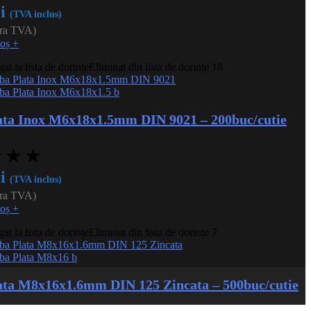
i
(TVA inclus)
ara TVA)
coș
+
t la lista de dorințe
Eliminat din lista de dorințe
18
ata Inox M6x18x1.5mm DIN 9021 – 200buc/cutie
★
★
★
i
(TVA inclus)
ara TVA)
coș
+
t la lista de dorințe
Eliminat din lista de dorințe
7
ata M8x16x1.6mm DIN 125 Zincata – 500buc/cutie