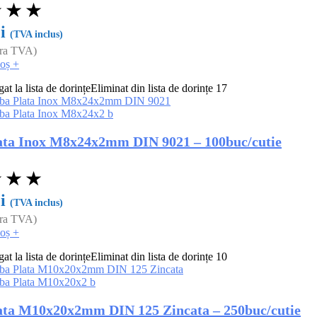
★
★
★
i
(TVA inclus)
ara TVA)
coș
+
t la lista de dorințe
Eliminat din lista de dorințe
17
ata Inox M8x24x2mm DIN 9021 – 100buc/cutie
★
★
★
i
(TVA inclus)
ara TVA)
coș
+
t la lista de dorințe
Eliminat din lista de dorințe
10
ata M10x20x2mm DIN 125 Zincata – 250buc/cutie