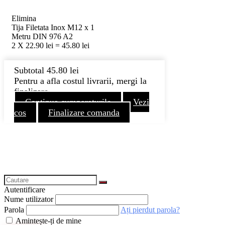
Elimina
Tija Filetata Inox M12 x 1
Metru DIN 976 A2
2
X
22.90
lei
=
45.80
lei
Subtotal
45.80
lei
Pentru a afla costul livrarii, mergi la
finalizare
Continua cumparaturile
Vezi
cos
Finalizare comanda
Autentificare
Nume utilizator
Parola
Ați pierdut parola?
Amintește-ți de mine