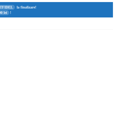
TFIDEL
la finalizare!
0 lei
!