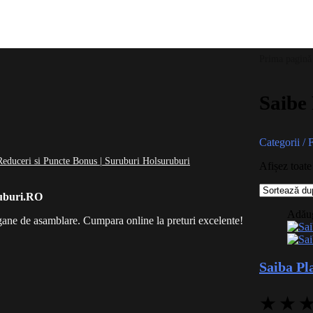
Prima pagină
Saibe 
Categorii / F
Reduceri si Puncte Bonus | Suruburi Holsuruburi
Afișez toate
uburi.RO
Adăuga
gane de asamblare. Cumpara online la preturi excelente!
Saiba Pl
★
★