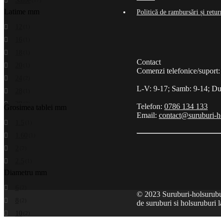
Saibe
(17)
Latime mm
Politică de rambursări și retur
12
(1)
16
(1)
18
(1)
Contact
20
(1)
Comenzi telefonice/suport:
24
(2)
L-V: 9-17; Samb: 9-14; Du
28
(1)
30
(2)
Telefon:
0786 134 133
Grosimea tablei mm
Email:
contact@suruburi-h
34
(1)
1.5
(1)
37
(2)
1.60
(1)
39
(1)
2
(2)
44
(1)
2.5
(1)
50
(1)
Diametru mm
56
(1)
6
(2)
66
© 2023 Suruburi-holsuruburi
(1)
8
(2)
de suruburi si holsuruburi l
10
(2)