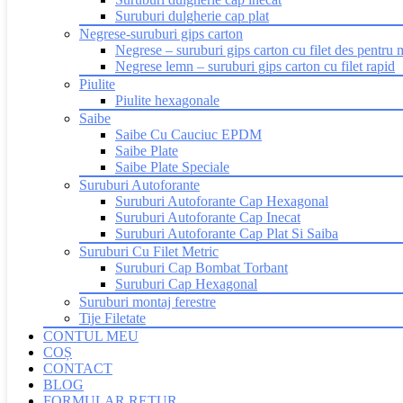
Suruburi dulgherie cap plat
Negrese-suruburi gips carton
Negrese – suruburi gips carton cu filet des pentru 
Negrese lemn – suruburi gips carton cu filet rapid
Piulite
Piulite hexagonale
Saibe
Saibe Cu Cauciuc EPDM
Saibe Plate
Saibe Plate Speciale
Suruburi Autoforante
Suruburi Autoforante Cap Hexagonal
Suruburi Autoforante Cap Inecat
Suruburi Autoforante Cap Plat Si Saiba
Suruburi Cu Filet Metric
Suruburi Cap Bombat Torbant
Suruburi Cap Hexagonal
Suruburi montaj ferestre
Tije Filetate
CONTUL MEU
COȘ
CONTACT
BLOG
FORMULAR RETUR