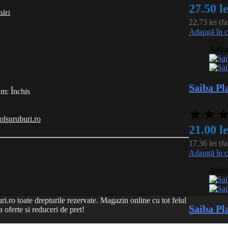
27.50
le
nări
22.73
lei
(f
Adaugă în 
Adăuga
Saiba Pl
m: Închis
★
★
olsuruburi.ro
21.00
le
17.36
lei
(f
Adaugă în 
Adăuga
.ro toate drepturile rezervate. Magazin online cu tot felul
Saiba Pl
a oferte si reduceri de pret!