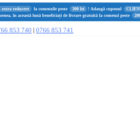
 extra reducere
la comenzile peste
300 lei
! Adaugă cuponul
CLIEN
enea, în această lună beneficiați de livrare gratuită la comenzi peste
200
766 853 740
|
0766 853 741