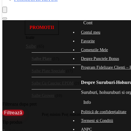
Cont
PROMOTII
Contul meu
toate
Favorite
Saibe
(65)
Comenzile Mele
Saibe Plate
(17)
Despre Punctele Bonus
Program Fidelizare Clienti – 
Saibe Plate Speciale
(17)
Despre Suruburi-Holsur
Saibe Cu Cauciuc EPDM
(21)
Suruburi, holsuruburi si or
Saibe Grower
(10)
Info
Filtreaza dupa pret
Politică de confidențialitate
Filtrează
Preț minim
Preț maxim
Termeni si Conditii
Tip produs
ANPC