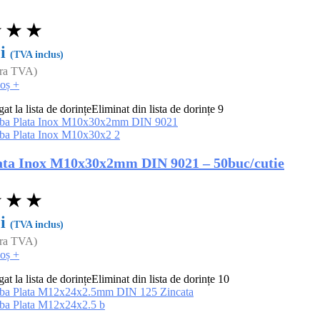
★
★
★
i
(TVA inclus)
ara TVA)
coș
+
t la lista de dorințe
Eliminat din lista de dorințe
9
ata Inox M10x30x2mm DIN 9021 – 50buc/cutie
★
★
★
i
(TVA inclus)
ara TVA)
coș
+
t la lista de dorințe
Eliminat din lista de dorințe
10