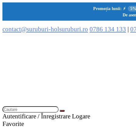
Promoția lunii:
⚡
5%
De asem
contact@suruburi-holsuruburi.ro
0786 134 133
|
0
Autentificare / Înregistrare
Logare
Favorite