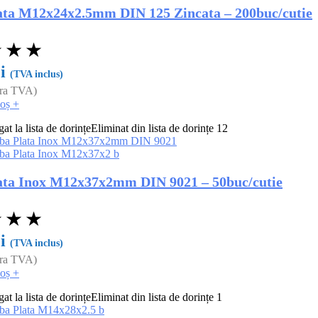
ata M12x24x2.5mm DIN 125 Zincata – 200buc/cutie
★
★
★
i
(TVA inclus)
ara TVA)
coș
+
t la lista de dorințe
Eliminat din lista de dorințe
12
ata Inox M12x37x2mm DIN 9021 – 50buc/cutie
★
★
★
i
(TVA inclus)
ara TVA)
coș
+
t la lista de dorințe
Eliminat din lista de dorințe
1