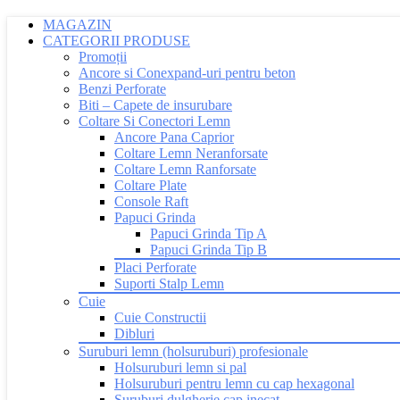
MAGAZIN
CATEGORII PRODUSE
Promoții
Ancore si Conexpand-uri pentru beton
Benzi Perforate
Biti – Capete de insurubare
Coltare Si Conectori Lemn
Ancore Pana Caprior
Coltare Lemn Neranforsate
Coltare Lemn Ranforsate
Coltare Plate
Console Raft
Papuci Grinda
Papuci Grinda Tip A
Papuci Grinda Tip B
Placi Perforate
Suporti Stalp Lemn
Cuie
Cuie Constructii
Dibluri
Suruburi lemn (holsuruburi) profesionale
Holsuruburi lemn si pal
Holsuruburi pentru lemn cu cap hexagonal
Suruburi dulgherie cap inecat