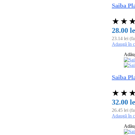
Saiba Pl
★
★
28.00
le
23.14
lei
(f
Adaugă în 
Adăuga
Saiba Pl
★
★
32.00
le
26.45
lei
(f
Adaugă în 
Adăuga