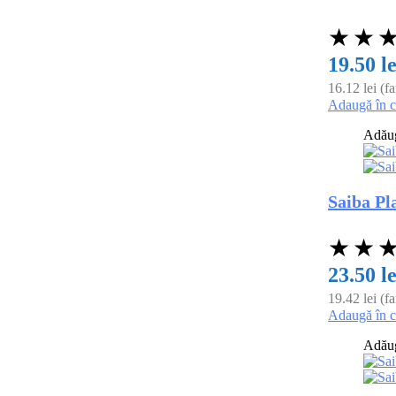
★
★
19.50
le
16.12
lei
(f
Adaugă în 
Adăuga
Saiba Pl
★
★
23.50
le
19.42
lei
(f
Adaugă în 
Adăuga