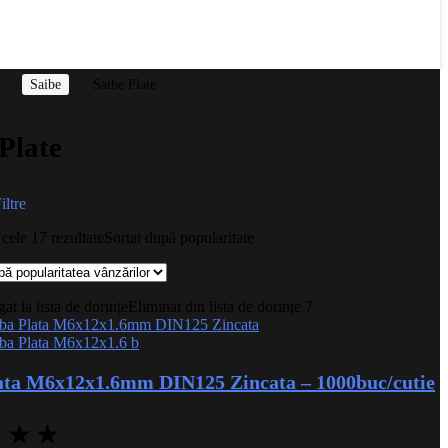
Saibe
Saibe Plate
Plate
iltre
 cele 17 rezultate
Sortat după popularitate
t la lista de dorințe
Eliminat din lista de dorințe
7
ata M6x12x1.6mm DIN125 Zincata – 1000buc/cutie
★
★
★