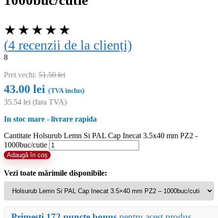
1000buc/cutie
★
★
★
★
★
(
4
recenzii de la clienți)
8
Pret vechi:
51.50
lei
43.00
lei
(TVA inclus)
35.54
lei
(fara TVA)
In stoc mare - livrare rapida
Cantitate Holsurub Lemn Si PAL Cap Inecat 3.5x40 mm PZ2 -
1000buc/cutie
Adaugă în coș
Vezi toate mărimile disponibile:
Primești 172 puncte bonus
pentru acest produs.