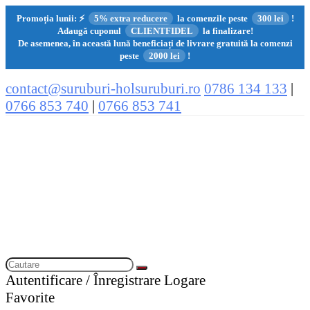
Promoția lunii:
⚡
5% extra reducere
la comenzile peste
300 lei
!
Adaugă cuponul
CLIENTFIDEL
la finalizare!
De asemenea, în această lună beneficiați de livrare gratuită la comenzi
peste
2000 lei
!
contact@suruburi-holsuruburi.ro
0786 134 133
|
0766 853 740
|
0766 853 741
Autentificare / Înregistrare
Logare
Favorite