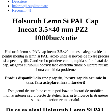
Descriere
Informații suplimentare
Recenzii (4)
Holsurub Lemn Si PAL Cap
Inecat 3.5×40 mm PZ2 –
1000buc/cutie
Holsurub lemn si PAL cap inecat 3.5×40 mm este alegerea ideala
pentru montaj in lemn si PAL, acolo unde ai nevoie de fixare precisa
si aspect ingrijit. Cand vrei o prindere curata, rapida si fara batai de
cap, alegerea surubului potrivit face diferenta dintre o lucrare reusita
si una care iti da probleme.
Produs disponibil din stoc propriu, livrare rapida oriunde in
tara, fara asteptare, fara intarzieri!
Este genul de surub pe care te poti baza in lucrari de mobilier,
montaj interior sau proiecte de atelier, fara sa te incurce la strangere
sau sa iti deterioreze materialul.
De ce sa alegi Holsurub Lemn Si PAL