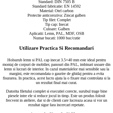
Standard: DIN 7505 B
Standard fabricatie: EN 14592
Material: Otel carbon
Protectie anticoroziva: Zincat galben
Tip filet: Complet
Tip cap: Inecat
Culoare: Galben
Aplicatii: Lemn, PAL, MDF, OSB
Numar bucati: 1000 buc/cutie
Utilizare Practica Si Recomandari
Holsurub lemn si PAL cap inecat 3.5×40 mm este ideal pentru
montaj de corpuri de mobilier, panouri din PAL, imbinari usoare din
lemn si lucrari de interior. In cazul materialelor mai sensibile sau la
margini, este recomandata o gaurire de ghidaj pentru a evita
fisurarea. In practica, acest lucru ajuta la o fixare mai controlata si la
un rezultat final mai curat.
Datorita filetului complet si executiei corecte, surubul trage bine
piesele intre ele si reduce jocul in timp. Este un produs folosit
frecvent in ateliere, dar si de clienti care lucreaza acasa si vor un
rezultat sigur fara incercari repetate.