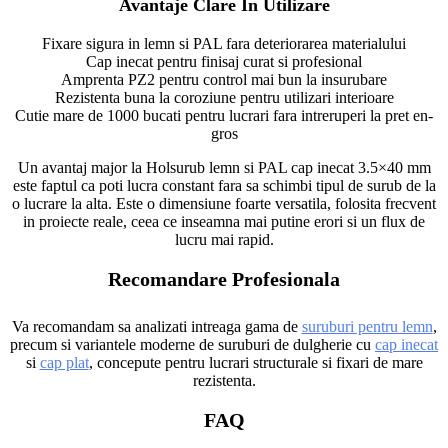
Avantaje Clare In Utilizare
Fixare sigura in lemn si PAL fara deteriorarea materialului
Cap inecat pentru finisaj curat si profesional
Amprenta PZ2 pentru control mai bun la insurubare
Rezistenta buna la coroziune pentru utilizari interioare
Cutie mare de 1000 bucati pentru lucrari fara intreruperi la pret en-
gros
Un avantaj major la Holsurub lemn si PAL cap inecat 3.5×40 mm
este faptul ca poti lucra constant fara sa schimbi tipul de surub de la
o lucrare la alta. Este o dimensiune foarte versatila, folosita frecvent
in proiecte reale, ceea ce inseamna mai putine erori si un flux de
lucru mai rapid.
Recomandare Profesionala
Va recomandam sa analizati intreaga gama de
suruburi pentru lemn
,
precum si variantele moderne de suruburi de dulgherie cu
cap inecat
si
cap plat
, concepute pentru lucrari structurale si fixari de mare
rezistenta.
FAQ