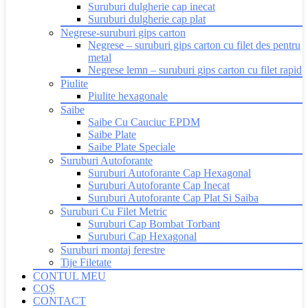
Suruburi dulgherie cap inecat
Suruburi dulgherie cap plat
Negrese-suruburi gips carton
Negrese – suruburi gips carton cu filet des pentru
metal
Negrese lemn – suruburi gips carton cu filet rapid
Piulite
Piulite hexagonale
Saibe
Saibe Cu Cauciuc EPDM
Saibe Plate
Saibe Plate Speciale
Suruburi Autoforante
Suruburi Autoforante Cap Hexagonal
Suruburi Autoforante Cap Inecat
Suruburi Autoforante Cap Plat Si Saiba
Suruburi Cu Filet Metric
Suruburi Cap Bombat Torbant
Suruburi Cap Hexagonal
Suruburi montaj ferestre
Tije Filetate
CONTUL MEU
COȘ
CONTACT