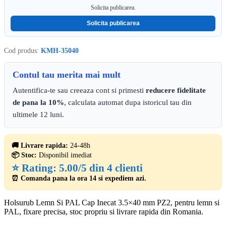
Solicita publicarea.
Solicita publicarea
Cod produs:
KMH-35040
Contul tau merita mai mult
Autentifica-te sau creeaza cont si primesti
reducere fidelitate
de pana la 10%
, calculata automat dupa istoricul tau din
ultimele 12 luni.
🚚 Livrare rapida:
24-48h
📦 Stoc:
Disponibil imediat
⭐ Rating:
5.00/5 din 4 clienti
⏰ Comanda pana la ora 14 si expediem azi.
Holsurub Lemn Si PAL Cap Inecat 3.5×40 mm PZ2, pentru lemn si
PAL, fixare precisa, stoc propriu si livrare rapida din Romania.