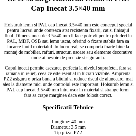
Cap Inecat 3.5×40 mm
Holsurub lemn si PAL cap inecat 3.5×40 mm este conceput special
pentru lucrari unde conteaza atat rezistenta fixarii, cat si finisajul
final. Dimensiunea de 3.5×40 mm il face potrivit pentru prinderi in
PAL, MDF, OSB sau lemn uscat, oferind o fixare stabila fara sa
incarce inutil materialul. In lucru real, se comporta foarte bine la
montaj de mobilier, rafturi, structuri usoare sau elemente decorative
unde ai nevoie de precizie si siguranta.
Capul inecat permite asezarea perfecta la nivelul suprafetei, fara sa
ramana in relief, ceea ce este esential in lucrari vizibile. Amprenta
PZ2 asigura o priza buna a bitului si reduce riscul de alunecare, mai
ales la diametre mici unde controlul este important. Holsurub lemn si
PAL cap inecat 3.5×40 mm intra usor in material si strange ferm,
fara sa crape marginea daca este folosit corect.
Specificatii Tehnice
Lungime: 40 mm
Diametru: 3.5 mm
Tip priza: PZ2