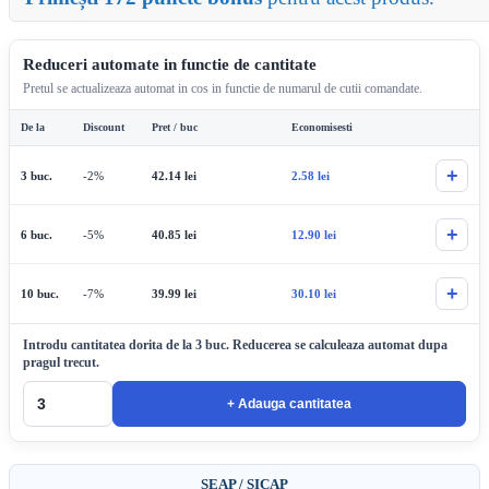
Reduceri automate in functie de cantitate
Pretul se actualizeaza automat in cos in functie de numarul de cutii comandate.
De la
Discount
Pret / buc
Economisesti
+
3 buc.
-2%
42.14
lei
2.58
lei
+
6 buc.
-5%
40.85
lei
12.90
lei
+
10 buc.
-7%
39.99
lei
30.10
lei
Introdu cantitatea dorita de la 3 buc. Reducerea se calculeaza automat dupa
pragul trecut.
+ Adauga cantitatea
SEAP / SICAP