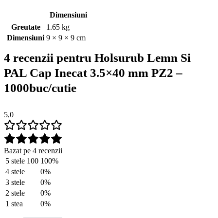
Dimensiuni
Greutate
1.65 kg
Dimensiuni
9 × 9 × 9 cm
4 recenzii pentru
Holsurub Lemn Si
PAL Cap Inecat 3.5×40 mm PZ2 –
1000buc/cutie
5,0
Bazat pe 4 recenzii
5 stele
100
100%
4 stele
0%
3 stele
0%
2 stele
0%
1 stea
0%