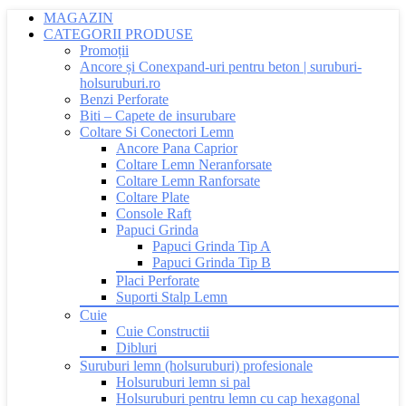
MAGAZIN
CATEGORII PRODUSE
Promoții
Ancore și Conexpand-uri pentru beton | suruburi-
holsuruburi.ro
Benzi Perforate
Biti – Capete de insurubare
Coltare Si Conectori Lemn
Ancore Pana Caprior
Coltare Lemn Neranforsate
Coltare Lemn Ranforsate
Coltare Plate
Console Raft
Papuci Grinda
Papuci Grinda Tip A
Papuci Grinda Tip B
Placi Perforate
Suporti Stalp Lemn
Cuie
Cuie Constructii
Dibluri
Suruburi lemn (holsuruburi) profesionale
Holsuruburi lemn si pal
Holsuruburi pentru lemn cu cap hexagonal