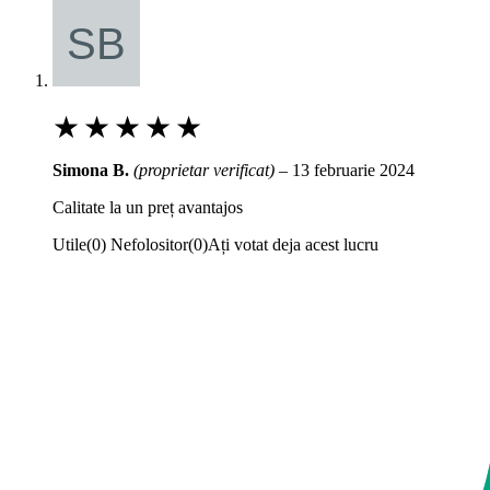
★
★
★
★
★
Simona B.
(proprietar verificat)
–
13 februarie 2024
Calitate la un preț avantajos
Utile
(
0
)
Nefolositor
(
0
)
Ați votat deja acest lucru